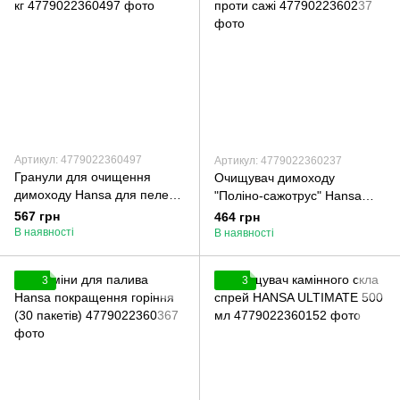
Артикул: 4779022360497
Артикул: 4779022360237
Гранули для очищення
Очищувач димоходу
димоходу Hansa для пелет 1
"Поліно-сажотрус" Hansa
кг
проти сажі
567 грн
464 грн
В наявності
В наявності
3
3