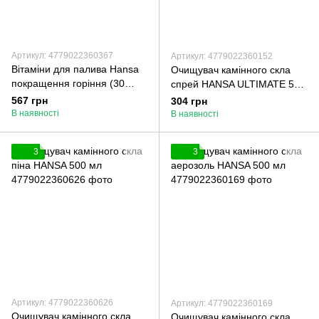
Артикул: 4779022360367
Артикул: 4779022360152
Вітаміни для палива Hansa
Очищувач камінного скла
покращення горіння (30
спрей HANSA ULTIMATE 500
пакетів)
мл
567 грн
304 грн
В наявності
В наявності
3
3
Артикул: 4779022360626
Артикул: 4779022360169
Очищувач камінного скла
Очищувач камінного скла