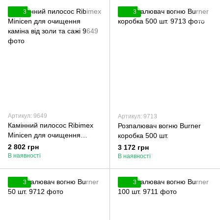
3
3
Артикул: 9649
Артикул: 9713
Камінний пилосос Ribimex
Розпалювач вогню Burner
Minicen для очищення
коробка 500 шт.
каміна від золи та сажі
2 802 грн
3 172 грн
В наявності
В наявності
3
3