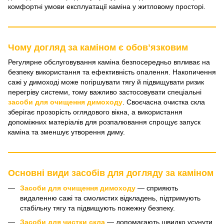
комфортні умови експлуатації каміна у житловому просторі.
Чому догляд за каміном є обовʼязковим
Регулярне обслуговування каміна безпосередньо впливає на
безпеку використання та ефективність опалення. Накопичення
сажі у димоході може погіршувати тягу й підвищувати ризик
перегріву системи, тому важливо застосовувати спеціальні
засоби для очищення димоходу
. Своєчасна очистка скла
зберігає прозорість оглядового вікна, а використання
допоміжних матеріалів для розпалювання спрощує запуск
каміна та зменшує утворення диму.
Основні види засобів для догляду за каміном
Засоби для очищення димоходу
— сприяють
видаленню сажі та смолистих відкладень, підтримують
стабільну тягу та підвищують пожежну безпеку.
Засоби для чистки скла
— допомагають швидко усунути