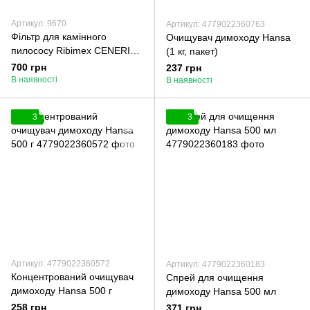
Артикул: 9670
Артикул: 4779022360763
Фільтр для камінного
Очищувач димоходу Hansa
пилососу Ribimex CENERILL
(1 кг, пакет)
18 л
700 грн
237 грн
В наявності
В наявності
3
3
Артикул: 4779022360572
Артикул: 4779022360183
Концентрований очищувач
Спрей для очищення
димоходу Hansa 500 г
димоходу Hansa 500 мл
258 грн
371 грн