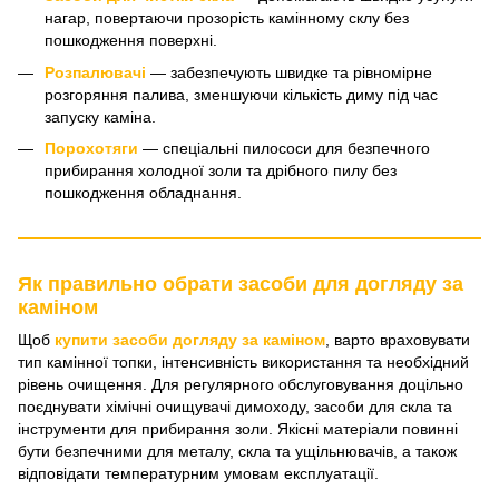
нагар, повертаючи прозорість камінному склу без
пошкодження поверхні.
Розпалювачі
— забезпечують швидке та рівномірне
розгоряння палива, зменшуючи кількість диму під час
запуску каміна.
Порохотяги
— спеціальні пилососи для безпечного
прибирання холодної золи та дрібного пилу без
пошкодження обладнання.
Як правильно обрати засоби для догляду за
каміном
Щоб
купити засоби догляду за каміном
, варто враховувати
тип камінної топки, інтенсивність використання та необхідний
рівень очищення. Для регулярного обслуговування доцільно
поєднувати хімічні очищувачі димоходу, засоби для скла та
інструменти для прибирання золи. Якісні матеріали повинні
бути безпечними для металу, скла та ущільнювачів, а також
відповідати температурним умовам експлуатації.