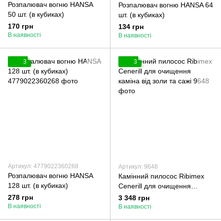
Розпалювач вогню HANSA
Розпалювач вогню HANSA 64
50 шт. (в кубиках)
шт. (в кубиках)
170 грн
134 грн
В наявності
В наявності
3
3
Артикул: 4779022360268
Артикул: 9648
Розпалювач вогню HANSA
Камінний пилосос Ribimex
128 шт. (в кубиках)
Cenerill для очищення
каміна від золи та сажі
278 грн
3 348 грн
В наявності
В наявності