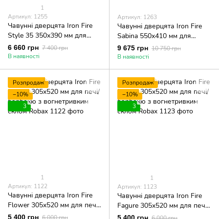
1
Артикул: 1255
Артикул: 1263
Чавунні дверцята Iron Fire
Чавунні дверцята Iron Fire
Style 35 350х390 мм для
Sabina 550x410 мм для
каміна/барбекю з
каміна/барбекю з
6 660 грн
7 400 грн
9 675 грн
10 750 грн
вогнетривким склом Robax
вогнетривким склом Robax
В наявності
В наявності
Розпродаж
Розпродаж
−10%
−10%
3
3
1
1
Артикул: 1122
Артикул: 1123
Чавунні дверцята Iron Fire
Чавунні дверцята Iron Fire
Flower 305х520 мм для печі/
Fagure 305х520 мм для печі/
барбекю з вогнетривким
барбекю з вогнетривким
5 400 грн
6 000 грн
5 400 грн
6 000 грн