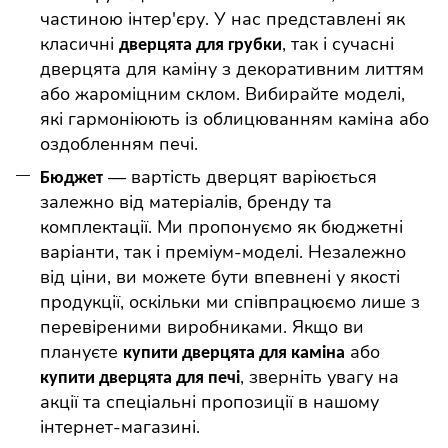
частиною інтер'єру. У нас представлені як
класичні
, так і сучасні
дверцята для грубки
дверцят
а
для камін
у
з декоративним литтям
або жароміцним склом. Вибирайте моделі,
які гармоніюють із облицюванням каміна або
оздобленням печі.
— вартість дверцят варіюється
Бюджет
залежно від матеріалів, бренду та
комплектації. Ми пропонуємо як бюджетні
варіанти, так і преміум-моделі. Незалежно
від ціни, ви можете бути впевнені у якості
продукції, оскільки ми співпрацюємо лише з
перевіреними виробниками. Якщо ви
плануєте
або
купити дверцята для каміна
, зверніть увагу на
купити дверцята для печі
акції та спеціальні пропозиції в нашому
інтернет-магазині.