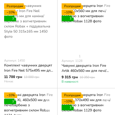
315х165 мм
Розпродаж
Розпродаж
−10%
−10%
3
3
1
Артикул: 1450
Артикул: 1128
Комплект чавунних дверцят
Чавунні дверцята Iron Fire
Iron Fire Neil 575х495 мм для
Artik 460х560 мм для печі/
каміна/барбекю з
барбекю з вогнетривким
11 700 грн
13 000 грн
9 315 грн
10 350 грн
вогнетривким склом Robax +
склом Robax
Немає
В наявності
піддувальна Style 50
315х165 мм
−10%
Розпродаж
3
−10%
3