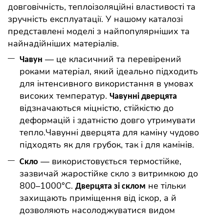
довговічність, теплоізоляційні властивості та
зручність експлуатації.
У нашому каталозі
представлені моделі з найпопулярніших та
найнадійніших матеріалів.
— це класичний та перевірений
Чавун
роками матеріал, який ідеально підходить
для інтенсивного використання в умовах
високих температур.
Чавунні дверцята
відзначаються міцністю, стійкістю до
деформацій і здатністю довго утримувати
тепло.Чавунні дверцят
а
для камін
у
чудово
підходять як для грубок, так і для камінів.
— використовується термостійке,
Скло
зазвичай жаростійке скло з витримкою до
800–1000°
C
.
не тільки
Дверцята зі склом
захищають приміщення від іскор, а й
дозволяють насолоджуватися видом