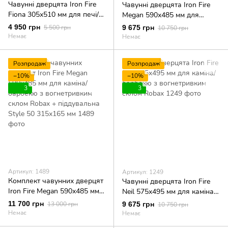
Чавунні дверцята Iron Fire
Чавунні дверцята Iron Fire
Fiona 305х510 мм для печі/
Megan 590х485 мм для
барбекю з вогнетривким
каміна/барбекю з
4 950 грн
5 500 грн
9 675 грн
10 750 грн
склом Robax
вогнетривким склом Robax
Немає
Немає
Розпродаж
Розпродаж
−10%
−10%
3
3
Артикул: 1489
Артикул: 1249
Комплект чавунних дверцят
Чавунні дверцята Iron Fire
Iron Fire Megan 590х485 мм
Neil 575x495 мм для каміна/
для каміна/барбекю з
барбекю з вогнетривким
11 700 грн
13 000 грн
9 675 грн
10 750 грн
вогнетривким склом Robax +
склом Robax
Немає
Немає
піддувальна Style 50