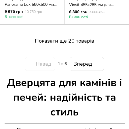
Panorama Lux 580х500 мм
Vinsit 455х285 мм для
для печі/барбекю з
хлібної печі/барбекю з
9 675 грн
10 750 грн
6 300 грн
7 000 грн
вогнетривким склом Robax
вогнетривким склом Robax
В наявності
В наявності
Показати ще 20 товарів
Назад
Вперед
1
з 6
Дверцята для камінів і
печей: надійність та
стиль