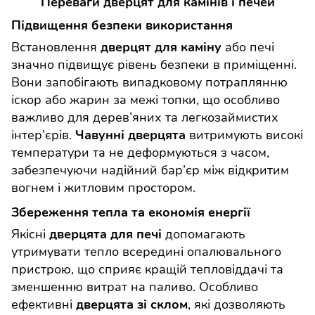
Переваги дверцят для камінів і печей
Підвищення безпеки використання
Встановлення
або печі
дверцят для каміну
значно підвищує рівень безпеки в приміщенні.
Вони запобігають випадковому потраплянню
іскор або жарин за межі топки, що особливо
важливо для дерев’яних та легкозаймистих
інтер’єрів.
витримують високі
Чавунні дверцята
температури та не деформуються з часом,
забезпечуючи надійний бар’єр між відкритим
вогнем і житловим простором.
Збереження тепла та економія енергії
Якісні
допомагають
дверцята для печі
утримувати тепло всередині опалювального
пристрою, що сприяє кращій тепловіддачі та
зменшенню витрат на паливо. Особливо
ефективні
, які дозволяють
дверцята зі склом