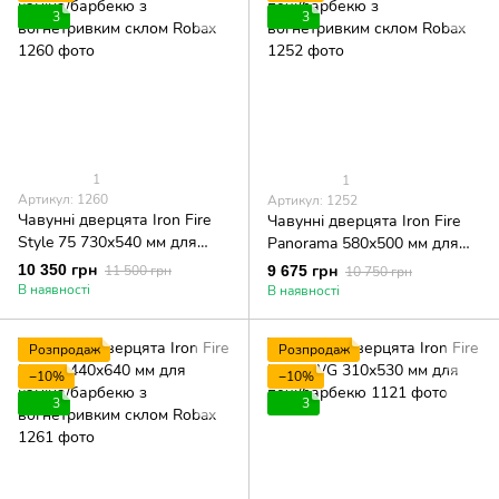
3
3
1
1
Артикул: 1260
Артикул: 1252
Чавунні дверцята Iron Fire
Чавунні дверцята Iron Fire
Style 75 730х540 мм для
Panorama 580х500 мм для
каміна/барбекю з
печі/барбекю з
10 350 грн
11 500 грн
9 675 грн
10 750 грн
вогнетривким склом Robax
вогнетривким склом Robax
В наявності
В наявності
Розпродаж
Розпродаж
−10%
−10%
3
3