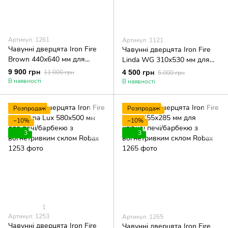
Артикул: 1261
Артикул: 1121
Чавунні дверцята Iron Fire
Чавунні дверцята Iron Fire
Brown 440x640 мм для
Linda WG 310х530 мм для
каміна/барбекю з
печі/барбекю
9 900 грн
11 000 грн
4 500 грн
5 000 грн
вогнетривким склом Robax
В наявності
В наявності
Розпродаж
Розпродаж
−10%
−10%
3
3
1
Артикул: 1253
Артикул: 1265
Чавунні дверцята Iron Fire
Чавунні дверцята Iron Fire