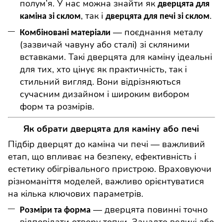
полум’я. У нас можна знайти як
дверцята для
, так і
.
каміна зі склом
дверцята для печі зі склом
— поєднання металу
Комбіновані матеріали
(зазвичай чавуну або сталі) зі скляними
вставками. Такі дверцят
а
для камін
у
ідеальні
для тих, хто цінує як практичність, так і
стильний вигляд. Вони відрізняються
сучасним дизайном і широким вибором
форм та розмірів.
Як обрати дверцята для каміну або печі
Підбір дверцят до каміна чи печі — важливий
етап, що впливає на безпеку, ефективність і
естетику обігрівального пристрою.
Враховуючи
різноманіття моделей, важливо орієнтуватися
на кілька ключових параметрів.
— дверцята повинні точно
Розміри та форма