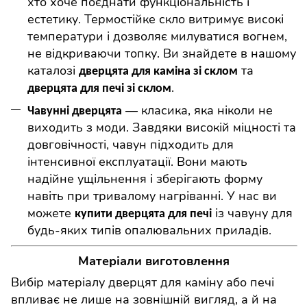
хто хоче поєднати функціональність і
естетику. Термостійке скло витримує високі
температури і дозволяє милуватися вогнем,
не відкриваючи топку. Ви знайдете в нашому
каталозі
та
дверцята для каміна зі склом
.
дверцята для печі зі склом
— класика, яка ніколи не
Чавунні дверцята
виходить з моди. Завдяки високій міцності та
довговічності, чавун підходить для
інтенсивної експлуатації. Вони мають
надійне ущільнення і зберігають форму
навіть при тривалому нагріванні. У нас ви
можете
із чавуну для
купити дверцята для печі
будь-яких типів опалювальних приладів.
Матеріали виготовлення
Вибір матеріалу дверцят для камін
у
або печі
впливає не лише на зовнішній вигляд, а й на