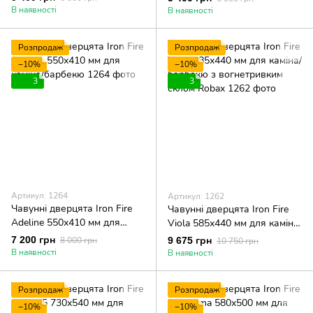
склом Robax
склом Robax
В наявності
В наявності
Розпродаж
Розпродаж
−10%
−10%
3
3
Артикул: 1264
Артикул: 1262
Чавунні дверцята Iron Fire
Чавунні дверцята Iron Fire
Adeline 550х410 мм для
Viola 585х440 мм для каміна/
каміна/барбекю
барбекю з вогнетривким
7 200 грн
8 000 грн
9 675 грн
10 750 грн
склом Robax
В наявності
В наявності
Розпродаж
Розпродаж
−10%
−10%