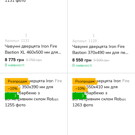
1
1
Артикул: 1131
Артикул: 1129
Чавунні дверцята Iron Fire
Чавунні дверцята Iron Fire
Bastion XL 460х500 мм для
Bastion 370х490 мм для печі/
печі/барбекю з
барбекю з вогнетривким
8 775 грн
9 750 грн
8 550 грн
9 500 грн
вогнетривким склом Robax
склом Robax
В наявності
В наявності
Розпродаж
Розпродаж
−10%
−10%
3
3