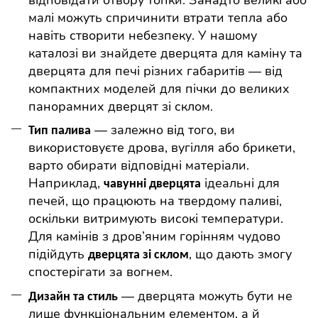
відповідати отвору топки. Занадто великі або
малі можуть спричинити втрати тепла або
навіть створити небезпеку. У нашому
каталозі ви знайдете дверцята для каміну та
дверцята для печі різних габаритів — від
компактних моделей для пічки до великих
панорамних дверцят зі склом.
— залежно від того, ви
Тип палива
використовуєте дрова, вугілля або брикети,
варто обирати відповідні матеріали.
Наприклад,
ідеальні для
чавунні дверцята
печей, що працюють на твердому паливі,
оскільки витримують високі температури.
Для камінів з дров’яним горінням чудово
підійдуть
, що дають змогу
дверцята зі склом
спостерігати за вогнем.
— дверцята можуть бути не
Дизайн та стиль
лише функціональним елементом, а й