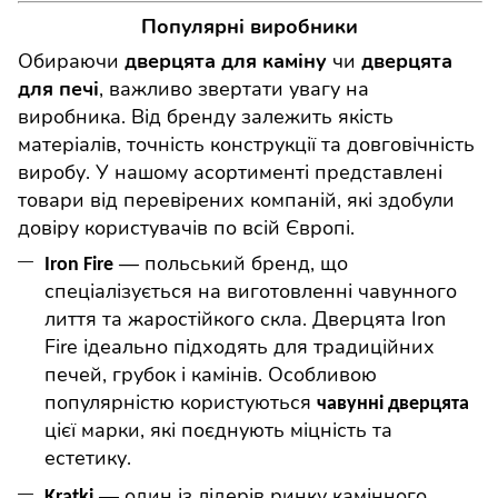
Популярні виробники
Обираючи
чи
дверцята для каміну
дверцята
, важливо звертати увагу на
для печі
виробника. Від бренду залежить якість
матеріалів, точність конструкції та довговічність
виробу. У нашому асортименті представлені
товари від перевірених компаній, які здобули
довіру користувачів по всій Європі.
— польський бренд, що
Iron
Fire
спеціалізується на виготовленні чавунного
лиття та жаростійкого скла. Дверцята
Iron
Fire
ідеально підходять для традиційних
печей, грубок і камінів. Особливою
популярністю користуються
чавунні дверцята
цієї марки, які поєднують міцність та
естетику.
— один із лідерів ринку камінного
Kratki