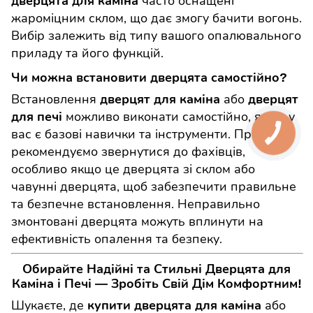
часто оснащені
дверцята для каміна
жароміцним склом, що дає змогу бачити вогонь.
Вибір залежить від типу вашого опалювального
приладу та його функцій.
Чи можна встановити дверцята самостійно?
Встановлення
або
дверцят для каміна
дверцят
можливо виконати самостійно, якщо у
для печі
вас є базові навички та інструменти. Проте ми
рекомендуємо звернутися до фахівців,
особливо якщо це дверцята зі склом або
чавунні дверцята, щоб забезпечити правильне
та безпечне встановлення. Неправильно
змонтовані дверцята можуть вплинути на
ефективність опалення та безпеку.
Обирайте Надійні та Стильні Дверцята для
Каміна і Печі — Зробіть Свій Дім Комфортним!
Шукаєте, де
або
купити дверцята для каміна