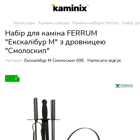
Аксесуари
Камінні набори
Камінні набори Ferrum
Набір дл
Набір для каміна FERRUM
"Екскалібур М" з дровницею
"Смолоскип"
Артикул:
Екскалібур М Смолоскип 695
Написати відгук
3