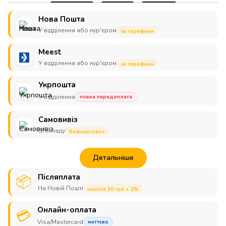
Нова Пошта
У відділення або кур'єром
за тарифами
Meest
У відділення або кур'єром
за тарифами
Укрпошта
У відділення
повна передоплата
Самовивіз
Зі складу
безкоштовно
Детальніше
Післяплата
📦
На Новій Пошті
комісія 20 грн + 2%
Онлайн-оплата
💳
Visa/Mastercard
миттєво