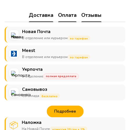
Доставка
Оплата
Отзывы
Новая Почта
В отделение или курьером
по тарифам
Meest
В отделение или курьером
по тарифам
Укрпочта
В отделение
полная предоплата
Самовывоз
Со склада
бесплатно
Подробнее
Наложка
📦
На Новой Почте
комиссия 20 грн + 2%