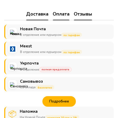
Доставка
Оплата
Отзывы
Новая Почта
В отделение или курьером
по тарифам
Meest
В отделение или курьером
по тарифам
Укрпочта
В отделение
полная предоплата
Самовывоз
Со склада
бесплатно
Подробнее
Наложка
📦
На Новой Почте
комиссия 20 грн + 2%