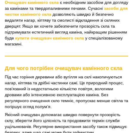
Очищувач камінного скла
є необхідним засобом для догляду
за камінами та твердопаливними печами. Сучасні
засоби для
чистки камінного скла
дозволяють швидко й безпечно
видаляти нагар, кіптяву та смолисті відкладення зі скляних
дверцят. Якщо ви хочете забезпечити прозорість скла та
підтримувати естетичний вигляд каміна, найкращим рішенням
буде
купити очищувач камінного скла
у спеціалізованому
магазині.
Для чого потрібен очищувач камінного скла
Під час горіння деревини або вугілля на склі накопичуються
нагар, кіптява та дрібні частинки сажі. Це природний процес,
пов’язаний із недостатньою кількістю повітря, вологими
дровами або інтенсивною експлуатацією каміна. Без
регулярного очищення скло темніє, пропускає менше світла та
погіршує огляд полум’я.
Якісний очищувач допомагає швидко повернути прозорість
склу, зберегти його цілісність та продовжити термін служби
ущільнювачів. Регулярне використання засобу також підвищує
безпеку, адже шар сажі може бути займистим.