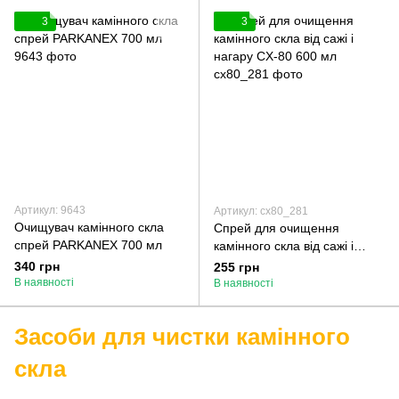
3
3
Артикул: 9643
Артикул: cx80_281
Очищувач камінного скла
Спрей для очищення
спрей PARKANEX 700 мл
камінного скла від сажі і
нагару CX-80 600 мл
340 грн
255 грн
В наявності
В наявності
Засоби для чистки камінного
скла