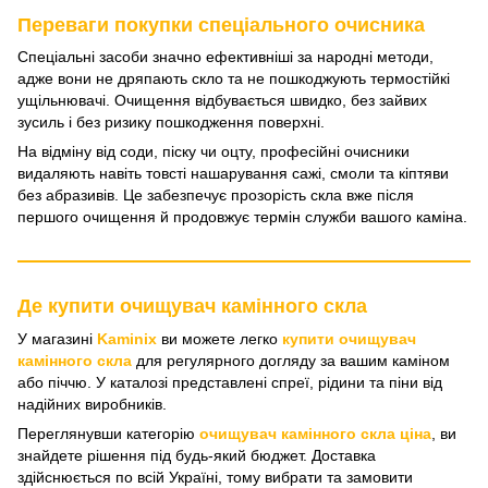
Переваги покупки спеціального очисника
Спеціальні засоби значно ефективніші за народні методи,
адже вони не дряпають скло та не пошкоджують термостійкі
ущільнювачі. Очищення відбувається швидко, без зайвих
зусиль і без ризику пошкодження поверхні.
На відміну від соди, піску чи оцту, професійні очисники
видаляють навіть товсті нашарування сажі, смоли та кіптяви
без абразивів. Це забезпечує прозорість скла вже після
першого очищення й продовжує термін служби вашого каміна.
Де купити очищувач камінного скла
У магазині
Kaminix
ви можете легко
купити очищувач
камінного скла
для регулярного догляду за вашим каміном
або піччю. У каталозі представлені спреї, рідини та піни від
надійних виробників.
Переглянувши категорію
очищувач камінного скла ціна
, ви
знайдете рішення під будь-який бюджет. Доставка
здійснюється по всій Україні, тому вибрати та замовити