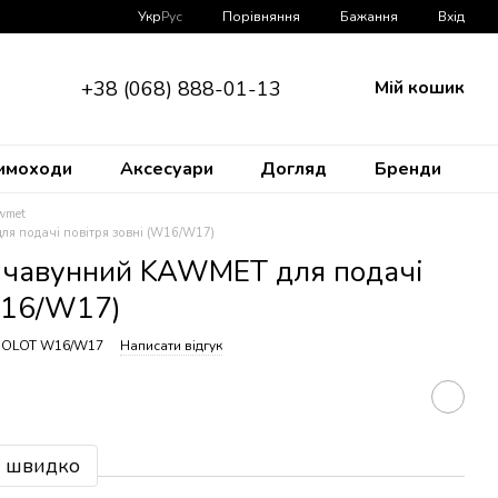
Порівняння
Укр
Рус
Бажання
Вхід
+38 (068) 888-01-13
Мій кошик
имоходи
Аксесуари
Догляд
Бренди
wmet
ля подачі повітря зовні (W16/W17)
) чавунний KAWMET для подачі
(W16/W17)
 DOLOT W16/W17
Написати відгук
 швидко