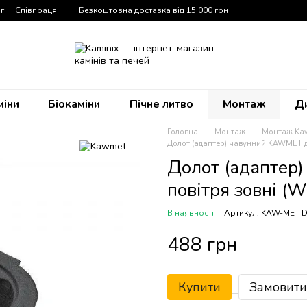
г
Співпраця
Безкоштовна доставка від 15 000 грн
міни
Біокаміни
Пічне литво
Монтаж
Д
Головна
Монтаж
Монтаж Ka
Долот (адаптер) чавунний KAWMET д
Долот (адаптер
повітря зовні 
В наявності
Артикул: KAW-MET
488 грн
Купити
Замовити