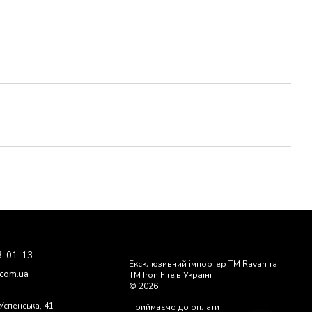
8-01-13
Ексклюзивний імпортер ТМ Ravan та
.com.ua
ТМ Iron Fire в Україні
© 2026
 Успенська, 41
Приймаємо до оплати