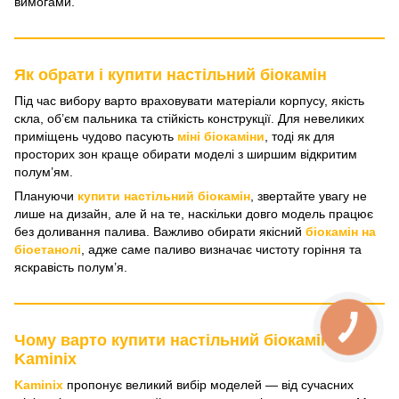
вимогами.
Як обрати і купити настільний біокамін
Під час вибору варто враховувати матеріали корпусу, якість
скла, об’єм пальника та стійкість конструкції. Для невеликих
приміщень чудово пасують
міні біокаміни
, тоді як для
просторих зон краще обирати моделі з ширшим відкритим
полум’ям.
Плануючи
купити настільний біокамін
, звертайте увагу не
лише на дизайн, але й на те, наскільки довго модель працює
без доливання палива. Важливо обирати якісний
біокамін на
біоетанолі
, адже саме паливо визначає чистоту горіння та
яскравість полум’я.
Чому варто купити настільний біокамін у
Kaminix
Kaminix
пропонує великий вибір моделей — від сучасних