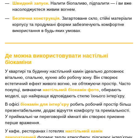
Швидкий запуск.
Налити біопаливо, підпалити — і ви вже
насолоджуєтеся живим вогнем.
Безпечна конструкція.
Загартоване скло, стійкі матеріали
корпусу та продумані форми забезпечують комфортне
використання в будь-яких умовах.
Де можна використовувати настільні
біокаміни
У квартирі та будинку настільний камін ідеально доповнює
вітальню, спальню, кухню або робочу зону. Він створює
естетичний ефект живого вогню, не обтяжуючи простір. Часто
покупці, вивчаючи
настільний біокамін фото
, обирають
моделі, що найкраще відповідають стилю їхнього інтер’єру.
В офісі
біокамін для інтер’єру
робить робочий простір більш
презентабельним, додає відчуття комфорту та преміальності.
У приймальні чи переговорній кімнаті він створює приємне
перше враження.
У кафе, ресторанах і готелях
настільний камін
декоративний
формує теплу атмосферу, підсилює інтер’єрну