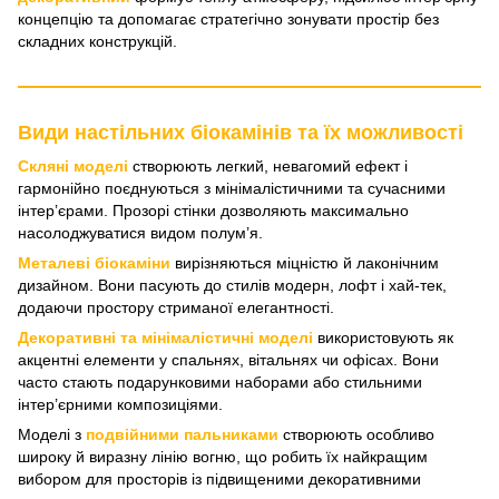
концепцію та допомагає стратегічно зонувати простір без
складних конструкцій.
Види настільних біокамінів та їх можливості
Скляні моделі
створюють легкий, невагомий ефект і
гармонійно поєднуються з мінімалістичними та сучасними
інтер’єрами. Прозорі стінки дозволяють максимально
насолоджуватися видом полум’я.
Металеві біокаміни
вирізняються міцністю й лаконічним
дизайном. Вони пасують до стилів модерн, лофт і хай-тек,
додаючи простору стриманої елегантності.
Декоративні та мінімалістичні моделі
використовують як
акцентні елементи у спальнях, вітальнях чи офісах. Вони
часто стають подарунковими наборами або стильними
інтер’єрними композиціями.
Моделі з
подвійними пальниками
створюють особливо
широку й виразну лінію вогню, що робить їх найкращим
вибором для просторів із підвищеними декоративними