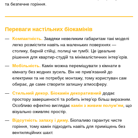
та безпечне горіння.
Переваги настільних біокамінів
Компактність.
Завдяки невеликим габаритам такі моделі
легко розмістити навіть на маленьких поверхнях —
столику, барній стійці, полиці чи тумбі. Це ідеальне
рішення для квартир-студій та мінімалістичних інтер’єрів.
Мобільність.
Камін можна переміщувати з кімнати в
кімнату без жодних зусиль. Він не прив’язаний до
електрики та не потребує монтажу, тому користувач сам
обирає, де саме створити затишну атмосферу.
Стильний декор.
Біокамін декоративний
додає
простору завершеності та робить інтер’єр більш виразним.
Особливо ефектно виглядає
камін з живим полум’ям
, що
візуально оживляє простір.
Відсутність запаху і диму.
Біопаливо гарантує чисте
горіння, тому камін підходить навіть для приміщень без
вентиляційних шахт.