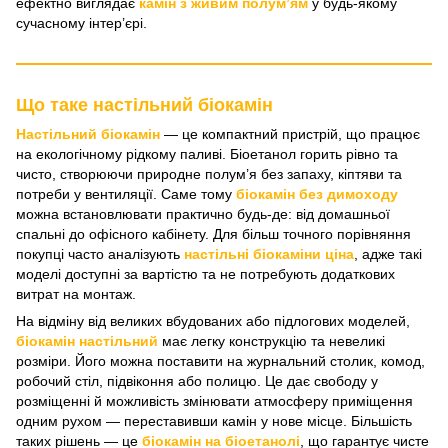
ефектно виглядає
камін з живим полум’ям
у будь-якому
сучасному інтер’єрі.
Що таке настільний біокамін
Настільний біокамін
— це компактний пристрій, що працює
на екологічному рідкому паливі. Біоетанол горить рівно та
чисто, створюючи природне полум’я без запаху, кіптяви та
потреби у вентиляції. Саме тому
біокамін без димоходу
можна встановлювати практично будь-де: від домашньої
спальні до офісного кабінету. Для більш точного порівняння
покупці часто аналізують
настільні біокаміни ціна
, адже такі
моделі доступні за вартістю та не потребують додаткових
витрат на монтаж.
На відміну від великих вбудованих або підлогових моделей,
біокамін настільний
має легку конструкцію та невеликі
розміри. Його можна поставити на журнальний столик, комод,
робочий стіл, підвіконня або полицю. Це дає свободу у
розміщенні й можливість змінювати атмосферу приміщення
одним рухом — переставивши камін у нове місце. Більшість
таких рішень — це
біокамін на біоетанолі
, що гарантує чисте