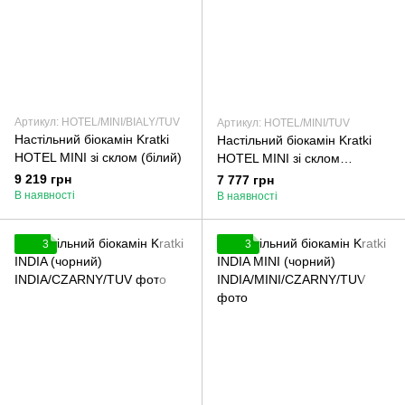
Артикул: HOTEL/MINI/BIALY/TUV
Артикул: HOTEL/MINI/TUV
Настільний біокамін Kratki
Настільний біокамін Kratki
HOTEL MINI зі склом (білий)
HOTEL MINI зі склом
(чорний)
9 219 грн
7 777 грн
В наявності
В наявності
3
3