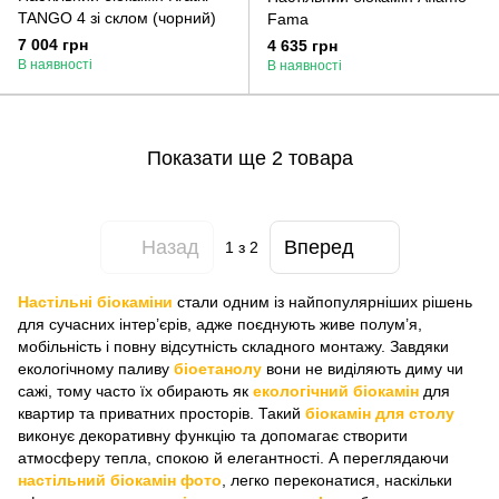
TANGO 4 зі склом (чорний)
Fama
7 004 грн
4 635 грн
В наявності
В наявності
Показати ще 2 товара
Назад
Вперед
1
з 2
Настільні біокаміни
стали одним із найпопулярніших рішень
для сучасних інтер’єрів, адже поєднують живе полум’я,
мобільність і повну відсутність складного монтажу. Завдяки
екологічному паливу
біоетанолу
вони не виділяють диму чи
сажі, тому часто їх обирають як
екологічний біокамін
для
квартир та приватних просторів. Такий
біокамін для столу
виконує декоративну функцію та допомагає створити
атмосферу тепла, спокою й елегантності. А переглядаючи
настільний біокамін фото
, легко переконатися, наскільки