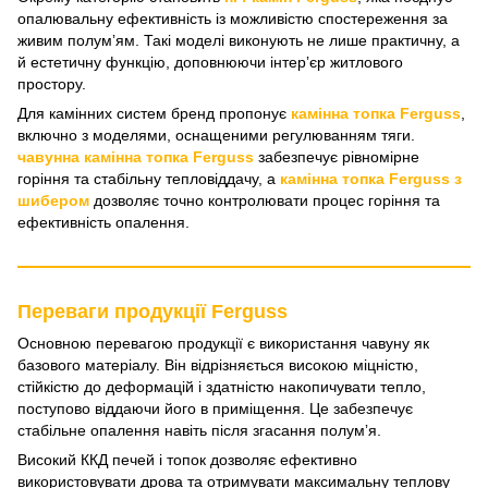
опалювальну ефективність із можливістю спостереження за
живим полумʼям. Такі моделі виконують не лише практичну, а
й естетичну функцію, доповнюючи інтерʼєр житлового
простору.
Для камінних систем бренд пропонує
камінна топка Ferguss
,
включно з моделями, оснащеними регулюванням тяги.
чавунна камінна топка Ferguss
забезпечує рівномірне
горіння та стабільну тепловіддачу, а
камінна топка Ferguss з
шибером
дозволяє точно контролювати процес горіння та
ефективність опалення.
Переваги продукції Ferguss
Основною перевагою продукції є використання чавуну як
базового матеріалу. Він відрізняється високою міцністю,
стійкістю до деформацій і здатністю накопичувати тепло,
поступово віддаючи його в приміщення. Це забезпечує
стабільне опалення навіть після згасання полумʼя.
Високий ККД печей і топок дозволяє ефективно
використовувати дрова та отримувати максимальну теплову