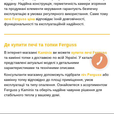
віддачу. Надійна конструкція, герметичність камери згоряння
та продумані елементи керування гарантують безпечну
експлуатацію в умовах регулярного використання. Саме тому
печі Ferguss ціна
відповідає їхній довговічності,
функціональності та експлуатаційній надійності.
Де купити печі та топки Ferguss
В інтернет-магазині
Kaminix
ви можете
купити печі Ferguss
та камінні топки з доставкою по всій Україні. У каталозі
представлені актуальні моделі з детальними
характеристиками та технічними описами.
Консультанти магазину допоможуть підібрати
піч Ferguss
або
камінну топку відповідно до площі приміщення, умов
експлуатації та типу опалення. Ознайомтеся з асортиментом
Ferguss у Kaminix та оберіть надійне чавунне рішення для
стабільного тепла у вашому домі.