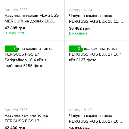
Артикул: 5363
Артикул: 5134
Чавунна піч-камін FERGUSS
Чавунна камінна топка
MERCURI на дровах 10,8
FERGUSS FGS LUX 18 11,9
кВт
кВт з шибером
47 895 грн
36 462 грн
В наявності
В наявності
3
3
Артикул: 5158
Артикул: 5127
Чавунна камінна топка
Чавунна камінна топка
FERGUSS FGS 17
FERGUSS FGS LUX 17 10,4
Serigrafiado 10,4 кВт з
кВт
42 436 грн
34 814 грн