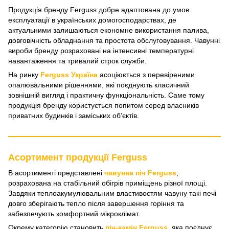
Продукція бренду Ferguss добре адаптована до умов
експлуатації в українських домогосподарствах, де
актуальними залишаються економне використання палива,
довговічність обладнання та простота обслуговування. Чавунні
вироби бренду розраховані на інтенсивні температурні
навантаження та тривалий строк служби.
На ринку
Ferguss Україна
асоціюється з перевіреними
опалювальними рішеннями, які поєднують класичний
зовнішній вигляд і практичну функціональність. Саме тому
продукція бренду користується попитом серед власників
приватних будинків і заміських обʼєктів.
Асортимент продукції Ferguss
В асортименті представлені
чавунна піч Ferguss
,
розрахована на стабільний обігрів приміщень різної площі.
Завдяки теплоакумулювальним властивостям чавуну такі печі
довго зберігають тепло після завершення горіння та
забезпечують комфортний мікроклімат.
Окрему категорію становить
піч-камін Ferguss
, яка поєднує