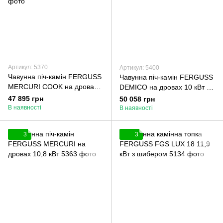
Артикул: 5370
Артикул: 5400
Чавунна піч-камін FERGUSS
Чавунна піч-камін FERGUSS
MERCURI COOK на дровах
DEMICO на дровах 10 кВт з
10,8 кВт з варильною
варильною поверхнею
47 895 грн
50 058 грн
поверхнею
В наявності
В наявності
3
3