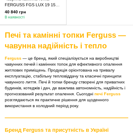
FERGUSS FGS LUX 19 15
кВт з шибером
40 840 грн
В наявності
Печі та камінні топки Ferguss —
чавунна надійність і тепло
Ferguss
— це бренд, який спеціалізується на виробництві
чавунних печей і камінних топок для ефективного опалення
житлових приміщень. Продукція орієнтована на тривалу
експлуатацію, стабільну тепловіддачу та класичні принципи
чавунного лиття. Печі й топки бренду створені для приватних
будинків, котеджів і дач, де важлива автономність, надійність і
прогнозований результат опалення. Сьогодні
печі Ferguss
розглядаються як практичне рішення для щоденного
використання в холодний період року.
Бренд Ferguss та присутність в Україні