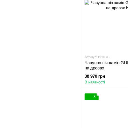
Артикул: HEKLA 2
Чавунна піч-камін G
на дровах
38 970 грн
В наявності
3