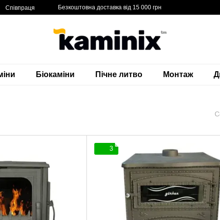
Безкоштовна доставка від 15 000 грн
Співпраця
міни
Біокаміни
Пічне литво
Монтаж
Д
С
3