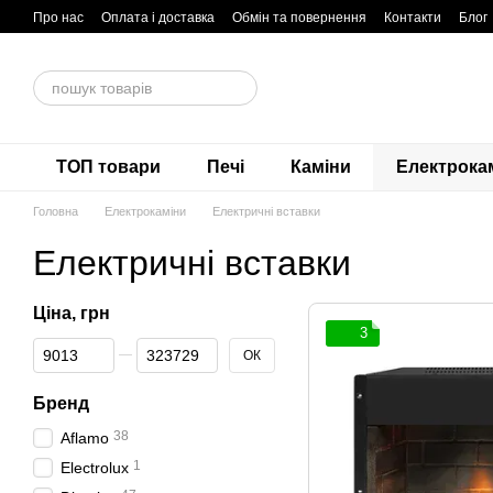
Перейти до основного контенту
Про нас
Оплата і доставка
Обмін та повернення
Контакти
Блог
Договір публічної оферти
ТОП товари
Печі
Каміни
Електрока
Головна
Електрокаміни
Електричні вставки
Електричні вставки
Ціна, грн
3
Від Ціна, грн
До Ціна, грн
ОК
Бренд
38
Aflamo
1
Electrolux