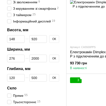
9
Зі зволоженням
2
З керуванням зі смартфона
25
З таймером
19
Інформаційний дисплей
Висота, мм
Від Висота, мм
До Висота, мм
ОК
Артикул: CAS500PPS
Ширина, мм
Електрокамін Dimplex 
P з підключенням до 
Від Ширина, мм
До Ширина, мм
ОК
93 730 грн
В наявності
Глибина, мм
Від Глибина, мм
До Глибина, мм
ОК
3
Скло
55
Пряме
15
Трьохстороннє