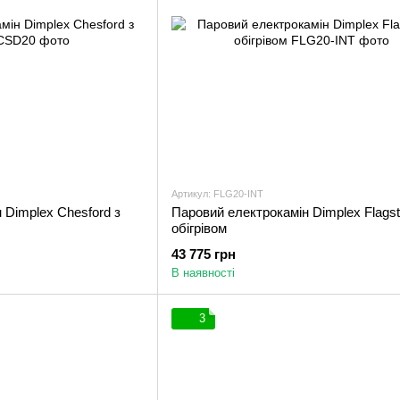
Артикул: FLG20-INT
 Dimplex Chesford з
Паровий електрокамін Dimplex Flagsta
обігрівом
43 775 грн
В наявності
3