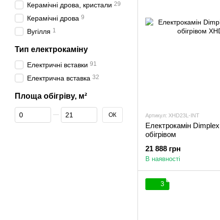
29
Керамічні дрова, кристали
9
Керамічні дрова
1
Вугілля
Тип електрокаміну
91
Електричні вставки
32
Електрична вставка
Площа обігріву, м²
Від Площа обігріву, м²
До Площа обігріву, м²
ОК
Артикул: XHD23L-INT
Електрокамін Dimple
обігрівом
21 888 грн
В наявності
3