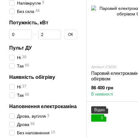
5
Напівкругле
48
Без скла
Потужність, кВт
Від Потужність, кВт
До Потужність, кВт
ОК
Пульт ДУ
38
Ні
85
Так
Артикул: CSD20
Паровий електрокамін
Наявність обігріву
обігрівом
37
Ні
86 400 грн
В наявності
86
Так
Наповнення електрокаміна
Відео
3
Дрова, вугілля
3
66
Дрова
15
Без наповнення