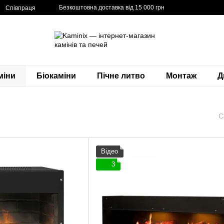
Безкоштовна доставка від 15 000 грн
Співпраця
міни
Біокаміни
Пічне литво
Монтаж
Д
С
Відео
3