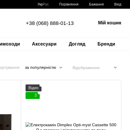
Порівняння
Укр
Рус
Бажання
Вхід
+38 (068) 888-01-13
Мій кошик
имоходи
Аксесуари
Догляд
Бренди
ортування:
за популярністю
Відображення:
Відео
3