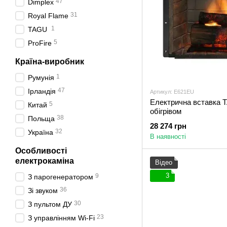
47
Dimplex
31
Royal Flame
1
TAGU
5
ProFire
Країна-виробник
1
Румунія
47
Ірландія
Артикул: E621EU
Електрична вставка 
5
Китай
обігрівом
38
Польща
28 274 грн
32
Україна
В наявності
Особливості
електрокаміна
Відео
3
9
З парогенератором
36
Зі звуком
30
З пультом ДУ
23
З управлінням Wi-Fi