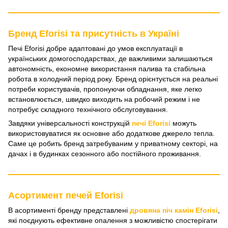
Бренд Eforisi та присутність в Україні
Печі Eforisi добре адаптовані до умов експлуатації в
українських домогосподарствах, де важливими залишаються
автономність, економне використання палива та стабільна
робота в холодний період року. Бренд орієнтується на реальні
потреби користувачів, пропонуючи обладнання, яке легко
встановлюється, швидко виходить на робочий режим і не
потребує складного технічного обслуговування.
Завдяки універсальності конструкцій
печі Eforisi
можуть
використовуватися як основне або додаткове джерело тепла.
Саме це робить бренд затребуваним у приватному секторі, на
дачах і в будинках сезонного або постійного проживання.
Асортимент печей Eforisi
В асортименті бренду представлені
дровяна піч камін Eforisi
,
які поєднують ефективне опалення з можливістю спостерігати