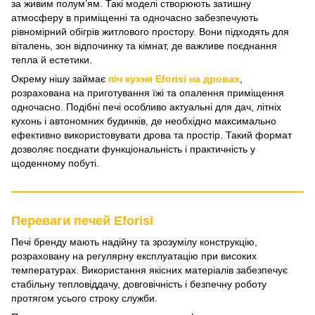
за живим полум’ям. Такі моделі створюють затишну
атмосферу в приміщенні та одночасно забезпечують
рівномірний обігрів житлового простору. Вони підходять для
віталень, зон відпочинку та кімнат, де важливе поєднання
тепла й естетики.
Окрему нішу займає
піч кухня Eforisi на дровах
,
розрахована на приготування їжі та опалення приміщення
одночасно. Подібні печі особливо актуальні для дач, літніх
кухонь і автономних будинків, де необхідно максимально
ефективно використовувати дрова та простір. Такий формат
дозволяє поєднати функціональність і практичність у
щоденному побуті.
Переваги печей Eforisi
Печі бренду мають надійну та зрозумілу конструкцію,
розраховану на регулярну експлуатацію при високих
температурах. Використання якісних матеріалів забезпечує
стабільну тепловіддачу, довговічність і безпечну роботу
протягом усього строку служби.