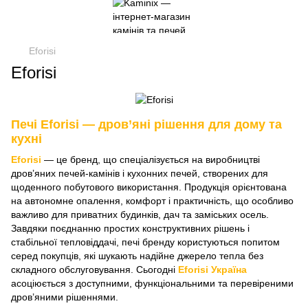
Eforisi
Eforisi
Печі Eforisi — дров’яні рішення для дому та
кухні
Eforisi
— це бренд, що спеціалізується на виробництві
дров’яних печей-камінів і кухонних печей, створених для
щоденного побутового використання. Продукція орієнтована
на автономне опалення, комфорт і практичність, що особливо
важливо для приватних будинків, дач та заміських осель.
Завдяки поєднанню простих конструктивних рішень і
стабільної тепловіддачі, печі бренду користуються попитом
серед покупців, які шукають надійне джерело тепла без
складного обслуговування. Сьогодні
Eforisi Україна
асоціюється з доступними, функціональними та перевіреними
дров’яними рішеннями.