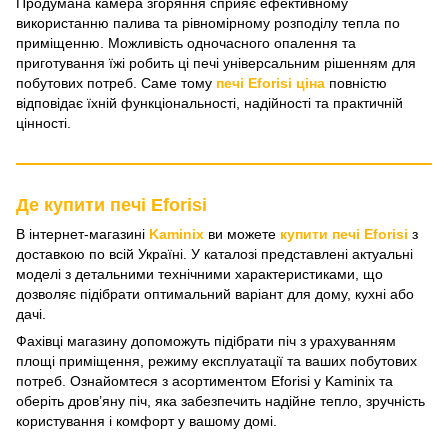
Продумана камера згоряння сприяє ефективному
використанню палива та рівномірному розподілу тепла по
приміщенню. Можливість одночасного опалення та
приготування їжі робить ці печі універсальним рішенням для
побутових потреб. Саме тому
печі Eforisi ціна
повністю
відповідає їхній функціональності, надійності та практичній
цінності.
Де купити печі Eforisi
В інтернет-магазині
Kaminix
ви можете
купити печі Eforisi
з
доставкою по всій Україні. У каталозі представлені актуальні
моделі з детальними технічними характеристиками, що
дозволяє підібрати оптимальний варіант для дому, кухні або
дачі.
Фахівці магазину допоможуть підібрати піч з урахуванням
площі приміщення, режиму експлуатації та ваших побутових
потреб. Ознайомтеся з асортиментом Eforisi у Kaminix та
оберіть дров’яну піч, яка забезпечить надійне тепло, зручність
користування і комфорт у вашому домі.