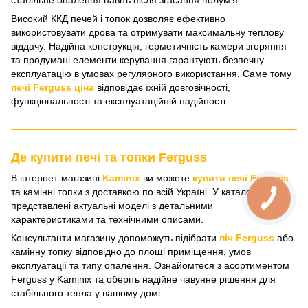
стабільне опалення навіть після згасання полумʼя.
Високий ККД печей і топок дозволяє ефективно
використовувати дрова та отримувати максимальну теплову
віддачу. Надійна конструкція, герметичність камери згоряння
та продумані елементи керування гарантують безпечну
експлуатацію в умовах регулярного використання. Саме тому
печі Ferguss ціна
відповідає їхній довговічності,
функціональності та експлуатаційній надійності.
Де купити печі та топки Ferguss
В інтернет-магазині
Kaminix
ви можете
купити печі Ferguss
та камінні топки з доставкою по всій Україні. У каталозі
представлені актуальні моделі з детальними
характеристиками та технічними описами.
Консультанти магазину допоможуть підібрати
піч Ferguss
або
камінну топку відповідно до площі приміщення, умов
експлуатації та типу опалення. Ознайомтеся з асортиментом
Ferguss у Kaminix та оберіть надійне чавунне рішення для
стабільного тепла у вашому домі.