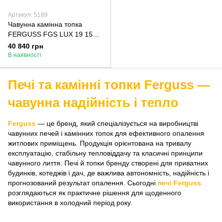
Артикул: 5189
Чавунна камінна топка
FERGUSS FGS LUX 19 15
кВт з шибером
40 840 грн
В наявності
Печі та камінні топки Ferguss —
чавунна надійність і тепло
Ferguss
— це бренд, який спеціалізується на виробництві
чавунних печей і камінних топок для ефективного опалення
житлових приміщень. Продукція орієнтована на тривалу
експлуатацію, стабільну тепловіддачу та класичні принципи
чавунного лиття. Печі й топки бренду створені для приватних
будинків, котеджів і дач, де важлива автономність, надійність і
прогнозований результат опалення. Сьогодні
печі Ferguss
розглядаються як практичне рішення для щоденного
використання в холодний період року.