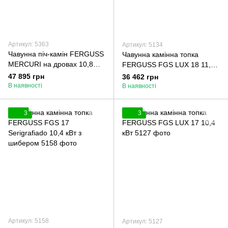
Артикул: 5363
Артикул: 5134
Чавунна піч-камін FERGUSS
Чавунна камінна топка
MERCURI на дровах 10,8
FERGUSS FGS LUX 18 11,9
кВт
кВт з шибером
47 895 грн
36 462 грн
В наявності
В наявності
3
3
Артикул: 5158
Артикул: 5127