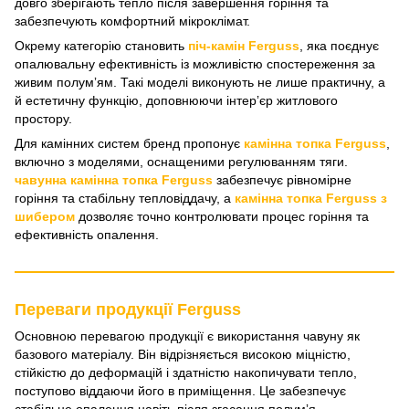
довго зберігають тепло після завершення горіння та
забезпечують комфортний мікроклімат.
Окрему категорію становить
піч-камін Ferguss
, яка поєднує
опалювальну ефективність із можливістю спостереження за
живим полумʼям. Такі моделі виконують не лише практичну, а
й естетичну функцію, доповнюючи інтерʼєр житлового
простору.
Для камінних систем бренд пропонує
камінна топка Ferguss
,
включно з моделями, оснащеними регулюванням тяги.
чавунна камінна топка Ferguss
забезпечує рівномірне
горіння та стабільну тепловіддачу, а
камінна топка Ferguss з
шибером
дозволяє точно контролювати процес горіння та
ефективність опалення.
Переваги продукції Ferguss
Основною перевагою продукції є використання чавуну як
базового матеріалу. Він відрізняється високою міцністю,
стійкістю до деформацій і здатністю накопичувати тепло,
поступово віддаючи його в приміщення. Це забезпечує