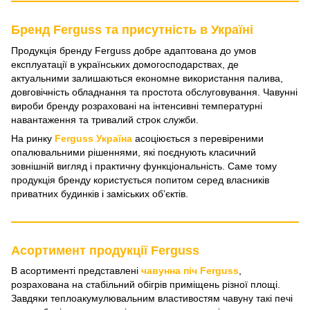
Бренд Ferguss та присутність в Україні
Продукція бренду Ferguss добре адаптована до умов
експлуатації в українських домогосподарствах, де
актуальними залишаються економне використання палива,
довговічність обладнання та простота обслуговування. Чавунні
вироби бренду розраховані на інтенсивні температурні
навантаження та тривалий строк служби.
На ринку
Ferguss Україна
асоціюється з перевіреними
опалювальними рішеннями, які поєднують класичний
зовнішній вигляд і практичну функціональність. Саме тому
продукція бренду користується попитом серед власників
приватних будинків і заміських обʼєктів.
Асортимент продукції Ferguss
В асортименті представлені
чавунна піч Ferguss
,
розрахована на стабільний обігрів приміщень різної площі.
Завдяки теплоакумулювальним властивостям чавуну такі печі