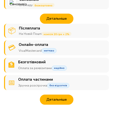
Зі складу
безкоштовно
Детальніше
Післяплата
📦
На Новій Пошті
комісія 20 грн + 2%
Онлайн-оплата
💳
Visa/Mastercard
миттєво
Безготівковий
🏦
Оплата за реквізитами
надійно
Оплата частинами
📅
Зручна розстрочка
без відсотків
Детальніше