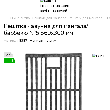
Пічне литво
Решітки для мангала
Решітки для мангала ГЛ
Решітка чавунна для мангала/
барбекю №5 560х300 мм
Артикул:
8387
Написати відгук
Хіт
3