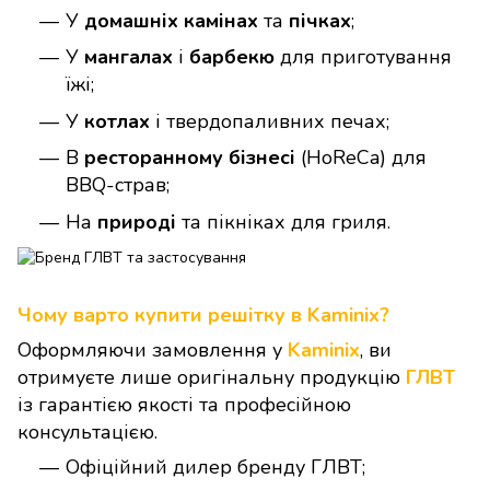
У
домашніх камінах
та
пічках
;
У
мангалах
і
барбекю
для приготування
їжі;
У
котлах
і твердопаливних печах;
В
ресторанному бізнесі
(HoReCa) для
BBQ-страв;
На
природі
та пікніках для гриля.
Чому варто купити решітку в Kaminix?
Оформляючи замовлення у
Kaminix
, ви
отримуєте лише оригінальну продукцію
ГЛВТ
із гарантією якості та професійною
консультацією.
Офіційний дилер бренду ГЛВТ;