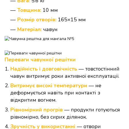
Вага:
5.6 кг
Товщина:
10 мм
Розмір отворів:
165×15 мм
Матеріал:
чавун
Переваги чавунної решітки
Надійність і довговічність
— товстостінний
чавун витримує роки активної експлуатації.
Витримує високі температури
— не
деформується навіть при контакті з
відкритим вогнем.
Рівномірний прогрів
— продукти готуються
рівномірно, без сирих ділянок.
Зручність у використанні
— отвори