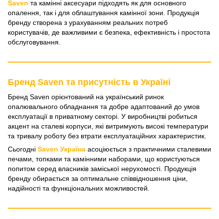
Saven
та камінні аксесуари підходять як для основного
опалення, так і для облаштування камінної зони. Продукція
бренду створена з урахуванням реальних потреб
користувачів, де важливими є безпека, ефективність і простота
обслуговування.
Бренд Saven та присутність в Україні
Бренд Saven орієнтований на український ринок
опалювального обладнання та добре адаптований до умов
експлуатації в приватному секторі. У виробництві робиться
акцент на сталеві корпуси, які витримують високі температури
та тривалу роботу без втрати експлуатаційних характеристик.
Сьогодні
Saven Україна
асоціюється з практичними сталевими
печами, топками та камінними наборами, що користуються
попитом серед власників заміської нерухомості. Продукція
бренду обирається за оптимальне співвідношення ціни,
надійності та функціональних можливостей.