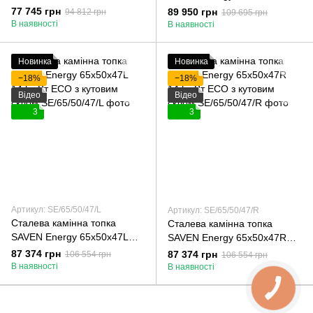
кВт ECO
кВт ECO
77 745 грн
89 950 грн
94 812 грн
109 695 грн
В наявності
В наявності
Новинка
Новинка
−18%
−18%
Відео
Відео
3
3
Артикул: SE/65/50/47/L
Артикул: SE/65/50/47/R
Сталева камінна топка
Сталева камінна топка
SAVEN Energy 65х50х47L
SAVEN Energy 65х50х47R
14,5 кВт ECO з кутовим
14,5 кВт ECO з кутовим
87 374 грн
87 374 грн
106 554 грн
106 554 грн
склом
склом
В наявності
В наявності