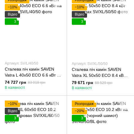
−10%
−10%
Відео
Відео
3
3
Артикул: SV/L/40/50
Артикул: SV/XL/50/50
Сталева піч камін SAVEN
Сталева піч камін SAVEN
Vatra L 40x50 ECO 6.6 кВт на
Vatra XL 50x50 ECO 8.4 кВт
дровах
на дровах
74 727 грн
79 671 грн
83 018 грн
88 529 грн
В наявності
В наявності
−10%
Розпродаж
Відео
−20%
3
3