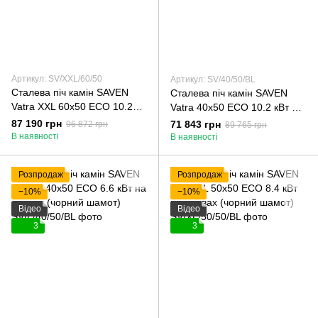
Артикул: SV/XXL/60/50
Артикул: SV/40/50/BL
Сталева піч камін SAVEN
Сталева піч камін SAVEN
Vatra XXL 60x50 ECO 10.2
Vatra 40х50 ECO 10.2 кВт на
кВт на дровах
дровах (чорний шамот)
87 190 грн
71 843 грн
96 872 грн
89 765 грн
В наявності
В наявності
Розпродаж
Розпродаж
−10%
−10%
Відео
Відео
3
3