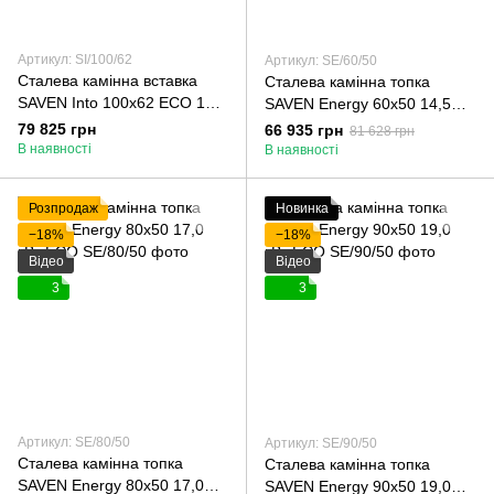
Артикул: SI/100/62
Артикул: SE/60/50
Сталева камінна вставка
Сталева камінна топка
SAVEN Into 100х62 ECO 14
SAVEN Energy 60х50 14,5
кВт
кВт ECO
79 825 грн
66 935 грн
81 628 грн
В наявності
В наявності
Розпродаж
Новинка
−18%
−18%
Відео
Відео
3
3
Артикул: SE/80/50
Артикул: SE/90/50
Сталева камінна топка
Сталева камінна топка
SAVEN Energy 80х50 17,0
SAVEN Energy 90х50 19,0