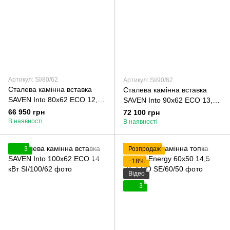
Артикул: SI/80/62
Артикул: SI/90/62
Сталева камінна вставка
Сталева камінна вставка
SAVEN Into 80х62 ECO 12,4
SAVEN Into 90х62 ECO 13,2
кВт
кВт
66 950 грн
72 100 грн
В наявності
В наявності
3
Розпродаж
−18%
Відео
3