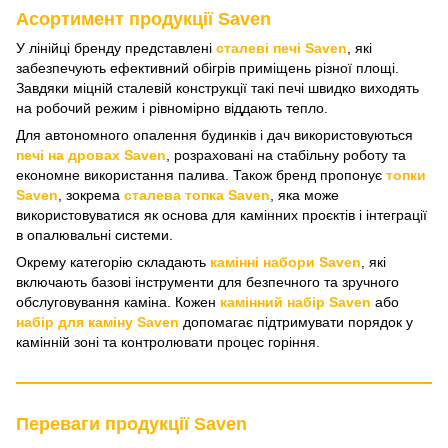
Асортимент продукції Saven
У лінійці бренду представлені
сталеві печі Saven
, які
забезпечують ефективний обігрів приміщень різної площі.
Завдяки міцній сталевій конструкції такі печі швидко виходять
на робочий режим і рівномірно віддають тепло.
Для автономного опалення будинків і дач використовуються
печі на дровах Saven
, розраховані на стабільну роботу та
економне використання палива. Також бренд пропонує
топки
Saven
, зокрема
сталева топка Saven
, яка може
використовуватися як основа для камінних проєктів і інтеграції
в опалювальні системи.
Окрему категорію складають
камінні набори Saven
, які
включають базові інструменти для безпечного та зручного
обслуговування каміна. Кожен
камінний набір Saven
або
набір для каміну Saven
допомагає підтримувати порядок у
камінній зоні та контролювати процес горіння.
Переваги продукції Saven