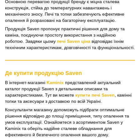
Основною перевагою продукції бренду є міцна сталева
конструкція, стійка до температурних навантажень і
механічного зносу. Печі та топки забезпечують ефективне
опалення й розраховані на багаторічну експлуатацію.
Продукція Saven пропонує практичні рішення для дому та
каміна, поєднуючи простоту використання з надійною
роботою. Завдяки цьому
печі Saven ціна
відповідає їхнім
технічним характеристикам, довговічності та функціональності.
Де купити продукцію Saven
В інтернет-магазині
Kaminix
представлений актуальний
каталог продукції Saven з детальними описами та
характеристиками. Тут ви можете
купити печі Saven
, камінні
топки та аксесуари з доставкою по всій Україні.
Консультанти магазину допоможуть підібрати оптимальне
рішення відповідно до площі приміщення, типу опалення та
умов експлуатації. Ознайомтеся з асортиментом Saven у
Kaminix та оберіть надійне сталеве обладнання для
ефективного й безпечного опалення вашого дому.