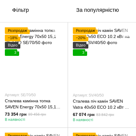
Фільтр
За популярністю
Розпродаж
Розпродаж
−18%
−20%
Відео
Відео
3
3
Артикул: SE/70/50
Артикул: SV/40/50
Сталева камінна топка
Сталева піч камін SAVEN
SAVEN Energy 70х50 15,1
Vatra 40х50 ECO 10.2 кВт на
кВт ECO
дровах
73 354 грн
67 074 грн
89 456 грн
83 842 грн
В наявності
В наявності
Розпродаж
Розпродаж