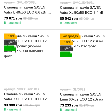
Артикул: SV/L/40/50/BL
Артикул: SV/XL/50/50/BL
Сталева піч камін SAVEN
Сталева піч камін SAVEN
Vatra L 40x50 ECO 6.6 кВт на
Vatra XL 50x50 ECO 8.4 кВт
дровах (чорний шамот)
на дровах (чорний шамот)
79 671 грн
85 542 грн
88 529 грн
95 069 грн
В наявності
В наявності
−10%
Розпродаж
Відео
−10%
3
Відео
3
Артикул: SV/XXL/60/50/BL
Артикул: SL/60/82
Сталева піч камін SAVEN
Сталева піч камін SAVEN
Vatra XXL 60x50 ECO 10.2
Lumi 60х82 ECO 12 кВт на
кВт на дровах (чорний
дровах
93 988 грн
73 233 грн
104 442 грн
81 370 грн
шамот)
В наявності
В наявності