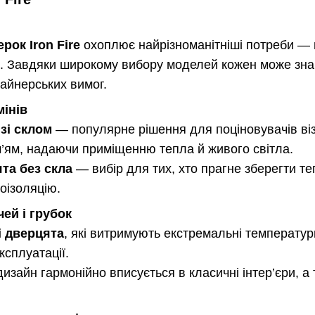
рок Iron Fire
охоплює найрізноманітніші потреби — в
ах. Завдяки широкому вибору моделей кожен може зна
зайнерських вимог.
мінів
зі склом
— популярне рішення для поціновувачів ві
’ям, надаючи приміщенню тепла й живого світла.
та без скла
— вибір для тих, хто прагне зберегти те
оізоляцію.
ей і грубок
і дверцята
, які витримують екстремальні температу
ксплуатації.
 дизайн гармонійно вписується в класичні інтер’єри, 