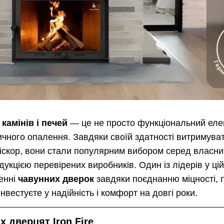
камінів і печей
— це не просто функціональний елем
чного опалення. Завдяки своїй здатності витримуват
іскор, вони стали популярним вибором серед власникі
укцією перевірених виробників. Один із лідерів у ц
енні
чавунних дверок
завдяки поєднанню міцності, 
 інвестуєте у надійність і комфорт на довгі роки.
 дверцят Iron Fire