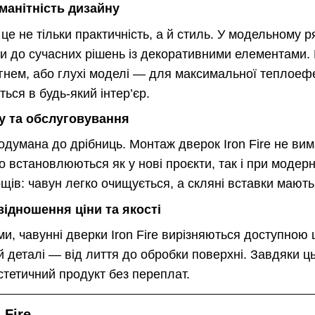
оманітність дизайну
 це не тільки практичність, а й стиль. У модельному р
ики до сучасних рішень із декоративними елементами
гнем, або глухі моделі — для максимальної теплоефе
ться в будь-який інтер’єр.
у та обслуговування
думана до дрібниць. Монтаж дверок Iron Fire не вим
 встановлюються як у нові проєкти, так і при модерн
щів: чавун легко очищується, а скляні вставки мають
відношення ціни та якості
и, чавунні дверки Iron Fire вирізняються доступною 
й деталі — від лиття до обробки поверхні. Завдяки ц
стетичний продукт без переплат.
 Fire