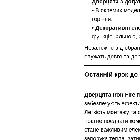
Дверцята з дода
• В окремих моде
горіння.
•
Декоративні ел
функціональною, 
Незалежно від обран
служать довго та да
Останній крок до
Дверцята Iron Fire
п
забезпечують ефектив
Легкість монтажу та 
прагне поєднати ком
стане важливим елем
запорука тепла, зати