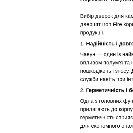
Вибір дверок для кам
дверцят Iron Fire ко
продукції.
1.
Надійність і довг
Чавун — один із най
впливом полум’я та н
пошкоджень і зносу. 
служби навіть при ін
2.
Герметичність і 
Одна з головних функ
прилягають до корпус
герметичність сприя
для економного опал