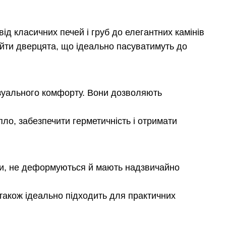
ід класичних печей і груб до елегантних камінів
йти дверцята, що ідеально пасуватимуть до
зуального комфорту. Вони дозволяють
пло, забезпечити герметичність і отримати
ри, не деформуються й мають надзвичайно
а також ідеально підходить для практичних