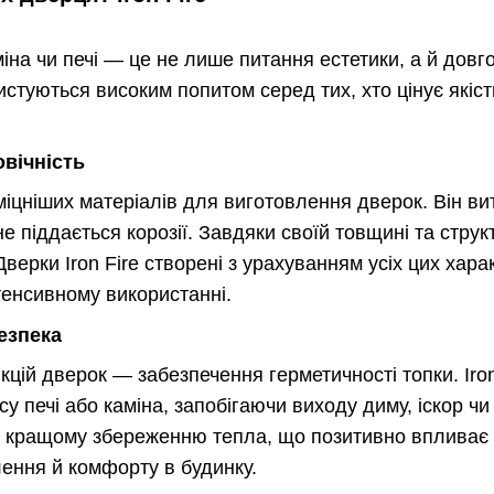
іна чи печі — це не лише питання естетики, а й довго
ристуються високим попитом серед тих, хто цінує якіс
овічність
міцніших матеріалів для виготовлення дверок. Він ви
е піддається корозії. Завдяки своїй товщині та структ
Дверки Iron Fire створені з урахуванням усіх цих хар
тенсивному використанні.
безпека
цій дверок — забезпечення герметичності топки. Iron
у печі або каміна, запобігаючи виходу диму, іскор чи
є кращому збереженню тепла, що позитивно впливає
ення й комфорту в будинку.