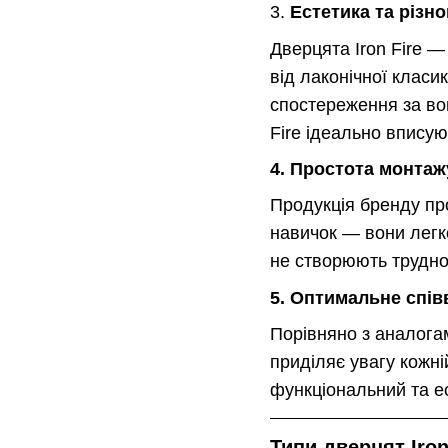
3.
Естетика та різн
Дверцята Iron Fire —
від лаконічної клас
спостереження за во
Fire ідеально вписую
4. Простота монтаж
Продукція бренду про
навичок — вони легко
не створюють трудно
5. Оптимальне спів
Порівняно з аналогам
приділяє увагу кожні
функціональний та е
Типи дверцят Iron