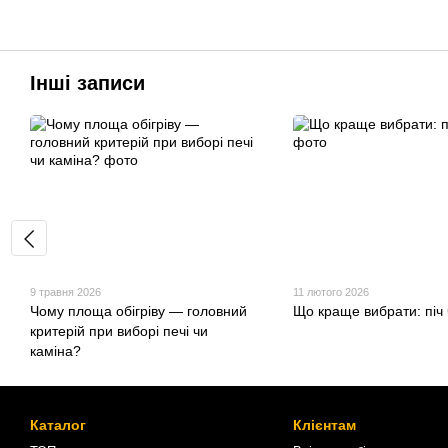
Інші записи
9 травня 2026
11 лютого 2026
Чому площа обігріву — головний
Що краще вибрати: піч 
критерій при виборі печі чи
каміна?
Каталог
Клієнтам