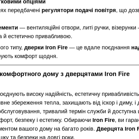
тковими опціями
лях передбачені
регулятори подачі повітря
, що доз
ементи
— вентиляційні отвори, литі ручки, візерунк
а й естетично привабливою.
ого типу,
дверки Iron Fire
— це вдале поєднання
на
рують комфорт щодня.
 комфортного дому з дверцятами Iron Fire
оєднують високу надійність, естетичну привабливість
не збереження тепла, захищають від іскор і диму, і 
обслуговування, тривалий термін служби й доступна 
форт, безпеку і естетику. Обираючи
Iron Fire
, ви гара
ентом вашого дому на багато років.
Дверцята Iron F
шку та безпеки на довгі роки.