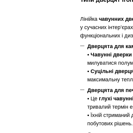
Лінійка
чавунних две
у сучасних інтер’єр
функціональних і ди
Дверцята для ка
•
Чавунні дверки 
милуватися полум
•
Суцільні дверця
максимальну тепл
Дверцята для печ
• Це
глухі чавунн
тривалий термін е
• Їхній стриманий
побутових рішень.