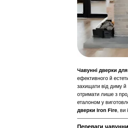
Чавунні дверки для 
ефективного й естети
захищати від диму й 
отримати лише з прод
еталоном у виготовл
дверки Iron Fire
, ви
Переваги чавунних