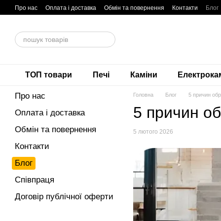
Перейти до основного контенту
Про нас
Оплата і доставка
Обмін та повернення
Контакти
Блог
Договір публічної оферти
ТОП товари
Печі
Каміни
Електрока
Про нас
Головна
Блог
5 причин обр
5 причин об
Оплата і доставка
Обмін та повернення
5 лютого 2026
Контакти
Блог
Співпраця
Договір публічної оферти