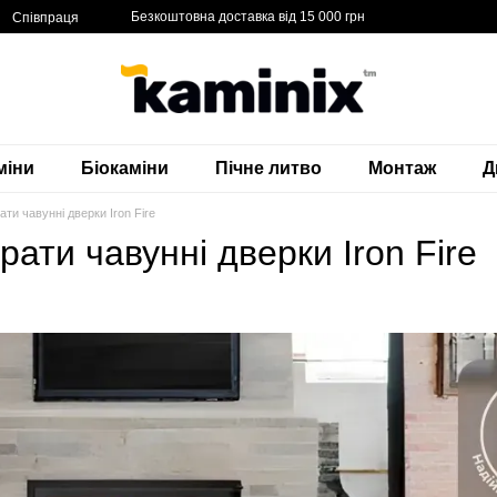
Безкоштовна доставка від 15 000 грн
Співпраця
міни
Біокаміни
Пічне литво
Монтаж
Д
ати чавунні дверки Iron Fire
рати чавунні дверки Iron Fire