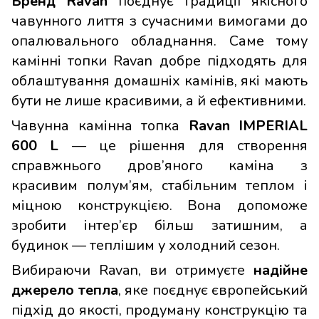
Бренд Ravan
поєднує традиції якісного
чавунного лиття з сучасними вимогами до
опалювального обладнання. Саме тому
камінні топки Ravan добре підходять для
облаштування домашніх камінів, які мають
бути не лише красивими, а й ефективними.
Чавунна камінна топка
Ravan IMPERIAL
600 L
— це рішення для створення
справжнього дров’яного каміна з
красивим полум’ям, стабільним теплом і
міцною конструкцією. Вона допоможе
зробити інтер’єр більш затишним, а
будинок — теплішим у холодний сезон.
Вибираючи Ravan, ви отримуєте
надійне
джерело тепла
, яке поєднує європейський
підхід до якості, продуману конструкцію та