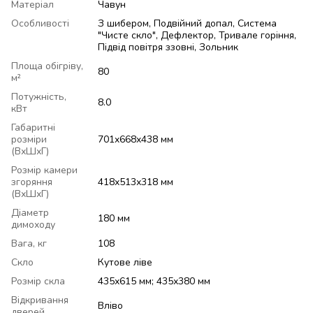
Матеріал
Чавун
Особливості
З шибером, Подвійний допал, Система
"Чисте скло", Дефлектор, Тривале горіння,
Підвід повітря ззовні, Зольник
Площа обігріву,
80
м²
Потужність,
8.0
кВт
Габаритні
розміри
701x668x438 мм
(ВхШхГ)
Розмір камери
згоряння
418х513х318 мм
(ВхШхГ)
Діаметр
180 мм
димоходу
Вага, кг
108
Скло
Кутове ліве
Розмір скла
435х615 мм; 435х380 мм
Відкривання
Вліво
дверей