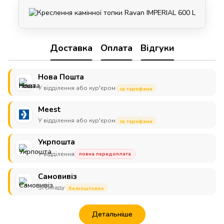
Доставка
Оплата
Відгуки
Нова Пошта
У відділення або кур'єром
за тарифами
Meest
У відділення або кур'єром
за тарифами
Укрпошта
У відділення
повна передоплата
Самовивіз
Зі складу
безкоштовно
Детальніше