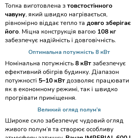
Топка виготовлена з
товстостінного
чавуну
, який швидко нагрівається,
рівномірно віддає тепло та
довго зберігає
його
. Міцна конструкція вагою
108 кг
забезпечує надійність і довговічність.
Оптимальна потужність 8 кВт
Номінальна потужність
8 кВт
забезпечує
ефективний обігрів будинку. Діапазон
потужності
5–10 кВт
дозволяє працювати
як в економному режимі, так і швидко
прогрівати приміщення.
Великий огляд полум’я
Широке скло забезпечує чудовий огляд
живого полум’я та створює особливу
атмосферу затишку.
Ravan IMPERIAL 600 L