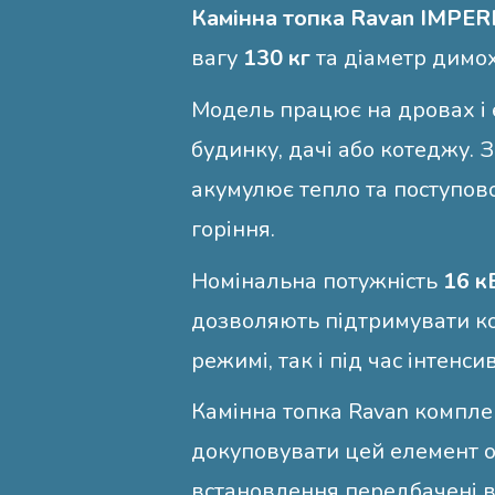
Камінна топка Ravan IMPER
вагу
130 кг
та діаметр димо
Модель працює на дровах і
будинку, дачі або котеджу.
акумулює тепло та поступово
горіння.
Номінальна потужність
16 к
дозволяють підтримувати к
режимі, так і під час інтенси
Камінна топка Ravan комплек
докуповувати цей елемент о
встановлення передбачені 