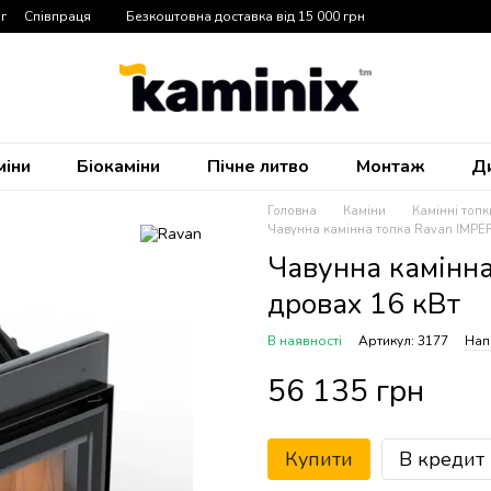
г
Співпраця
Безкоштовна доставка від 15 000 грн
міни
Біокаміни
Пічне литво
Монтаж
Д
Головна
Каміни
Камінні топк
Чавунна камінна топка Ravan IMPER
Чавунна камінна
дровах 16 кВт
В наявності
Артикул: 3177
Нап
56 135 грн
Купити
В кредит