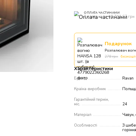
ОПЛАТА ЧАСТИНАМИ
3 платежі по 18 711.67 грн
Подарунок
Розпалювач вогню
278 грн
безкошт
Характеристики
Бренд
Ravan
Країна-виробник
Польщ
Гарантійний термін,
міс.
24
Матеріал
Чавун, 
Особливості
З шибе
горіння