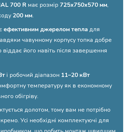
IAL 700 R
має розмір
725x750x570 мм
,
ходу
200 мм
.
 є
ефективним джерелом тепла
для
 Завдяки чавунному корпусу топка добре
 віддає його навіть після завершення
Вт
і робочий діапазон
11–20 кВт
омфортну температуру як в економному
вного обігріву.
тується долотом, тому вам не потрібно
кремо. Усі необхідні комплектуючі для
виробником, що робить монтаж швидшим