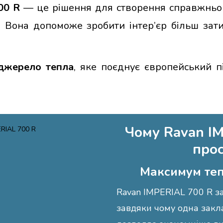
00 R
— це рішення для створення справжнього
ю. Вона допоможе зробити інтер’єр більш за
 джерело тепла
, яке поєднує європейський п
Чому Ravan I
прос
Максимум теп
Ravan IMPERIAL 700 R з
завдяки чому одна закла