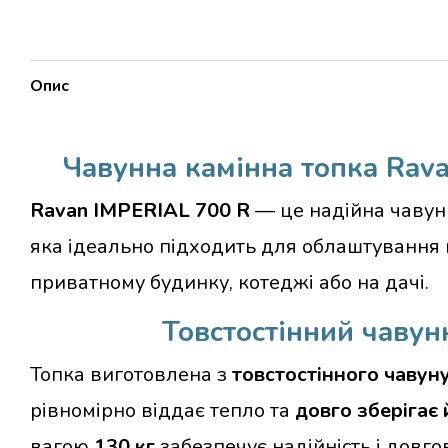
Опис
Чавунна камінна топка Rav
Ravan IMPERIAL 700 R
— це надійна чавунн
яка ідеально підходить для облаштування 
приватному будинку, котеджі або на дачі.
Товстостінний чавун
Топка виготовлена з
товстостінного чавун
рівномірно віддає тепло та
довго зберігає 
вагою
130 кг
забезпечує надійність і довгов