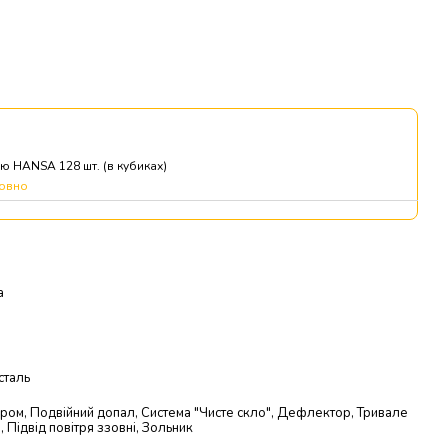
 HANSA 128 шт. (в кубиках)
овно
а
сталь
ром, Подвійний допал, Система "Чисте скло", Дефлектор, Тривале
, Підвід повітря ззовні, Зольник