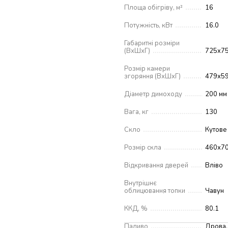
Площа обігріву, м²
16
Потужність, кВт
16.0
Габаритні розміри
(ВхШхГ)
725x75
Розмір камери
згоряння (ВхШхГ)
479х59
Діаметр димоходу
200 мм
Вага, кг
130
Скло
Кутове
Розмір скла
460х70
Відкривання дверей
Вліво
Внутрішнє
облицювання топки
Чавун
ККД, %
80.1
Паливо
Дрова,