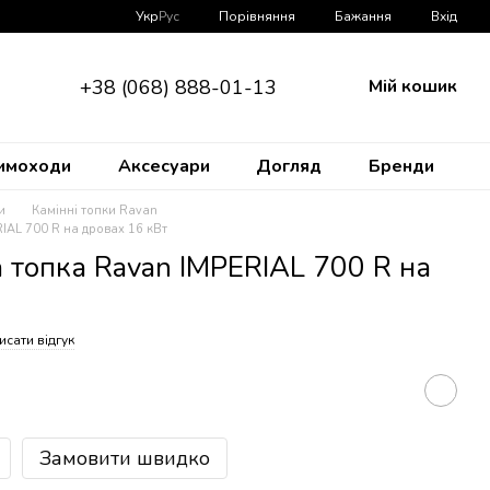
Порівняння
Укр
Рус
Бажання
Вхід
+38 (068) 888-01-13
Мій кошик
имоходи
Аксесуари
Догляд
Бренди
и
Камінні топки Ravan
IAL 700 R на дровах 16 кВт
 топка Ravan IMPERIAL 700 R на
исати відгук
Замовити швидко