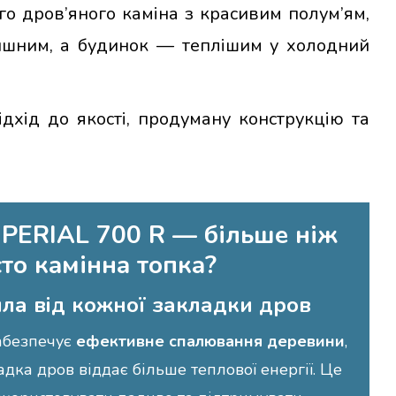
 дров’яного каміна з красивим полум’ям,
тишним, а будинок — теплішим у холодний
ідхід до якості, продуману конструкцію та
MPERIAL 700 R — більше ніж
то камінна топка?
ла від кожної закладки дров
абезпечує
ефективне спалювання деревини
,
дка дров віддає більше теплової енергії. Це