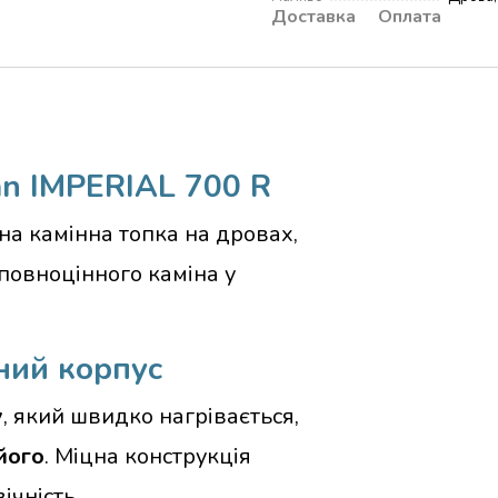
Доставка
Оплата
an IMPERIAL 700 R
а камінна топка на дровах,
повноцінного каміна у
ний корпус
у
, який швидко нагрівається,
його
. Міцна конструкція
ічність.