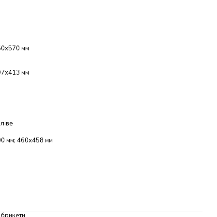
0x570 мм
7х413 мм
 ліве
0 мм; 460х458 мм
 брикети