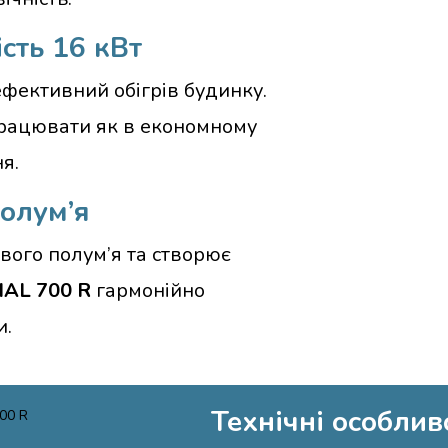
сть 16 кВт
фективний обігрів будинку.
рацювати як в економному
я.
олум’я
вого полум’я та створює
IAL 700 R
гармонійно
и.
Технічні особлив