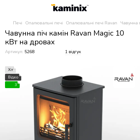
Печі
Опалювальні печі
Опалювальні печі Ravan
Чавунна п
Чавунна піч камін Ravan Magic 10
кВт на дровах
Артикул:
5268
1 відгук
Хіт
Відео
3