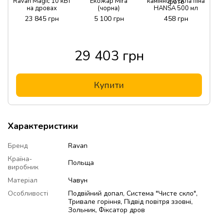
Ravan Magic 10 кВт
Екожар Mira
камінного скла піна
на дровах
(чорна)
HANSA 500 мл
23 845 грн
5 100 грн
458 грн
29 403 грн
Купити
Характеристики
Бренд
Ravan
Країна-
Польща
виробник
Матеріал
Чавун
Особливості
Подвійний допал, Система "Чисте скло",
Тривале горіння, Підвід повітря ззовні,
Зольник, Фіксатор дров