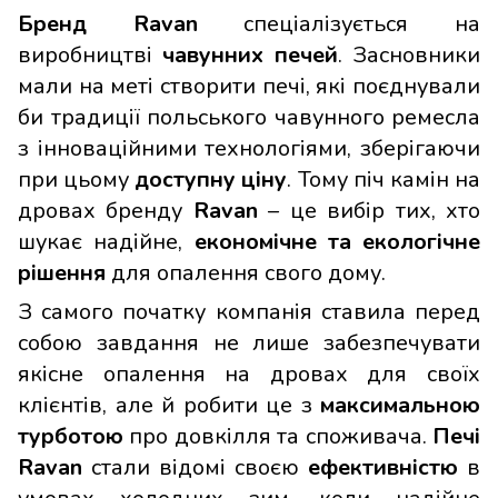
Бренд Ravan
спеціалізується на
виробництві
чавунних печей
. Засновники
мали на меті створити печі, які поєднували
би традиції польського чавунного ремесла
з інноваційними технологіями, зберігаючи
при цьому
доступну ціну
. Тому піч камін на
дровах бренду
Ravan
– це вибір тих, хто
шукає надійне,
економічне та екологічне
рішення
для опалення свого дому.
З самого початку компанія ставила перед
собою завдання не лише забезпечувати
якісне опалення на дровах для своїх
клієнтів, але й робити це з
максимальною
турботою
про довкілля та споживача.
Печі
Ravan
стали відомі своєю
ефективністю
в