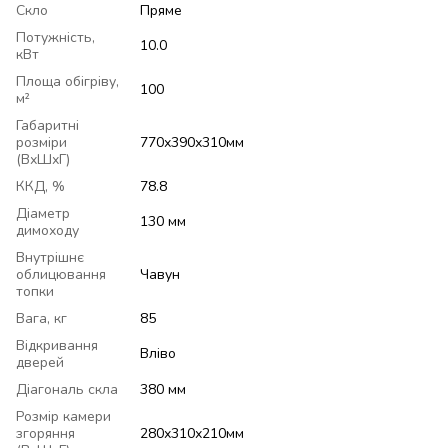
Скло
Пряме
Потужність,
10.0
кВт
Площа обігріву,
100
м²
Габаритні
розміри
770х390х310мм
(ВхШхГ)
ККД, %
78.8
Діаметр
130 мм
димоходу
Внутрішнє
облицювання
Чавун
топки
Вага, кг
85
Відкривання
Вліво
дверей
Діагональ скла
380 мм
Розмір камери
згоряння
280х310х210мм