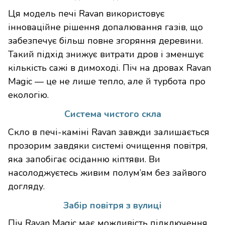
Ця модель печі Ravan використовує
інноваційне рішення допалювання газів, що
забезпечує більш повне згоряння деревини.
Такий підхід знижує витрати дров і зменшує
кількість сажі в димоході. Піч на дровах Ravan
Magic — це не лише тепло, але й турбота про
екологію.
Система чистого скла
Скло в печі-каміні Ravan завжди залишається
прозорим завдяки системі очищення повітря,
яка запобігає осіданню кіптяви. Ви
насолоджуєтесь живим полум’ям без зайвого
догляду.
Забір повітря з вулиці
Піч Ravan Magic має можливість підключення