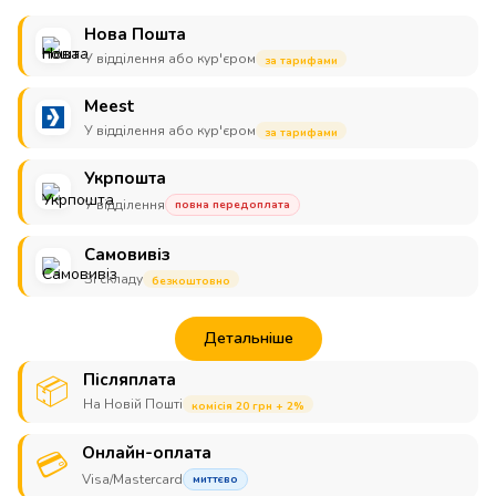
Нова Пошта
У відділення або кур'єром
за тарифами
Meest
У відділення або кур'єром
за тарифами
Укрпошта
У відділення
повна передоплата
Самовивіз
Зі складу
безкоштовно
Детальніше
Післяплата
📦
На Новій Пошті
комісія 20 грн + 2%
Онлайн-оплата
💳
Visa/Mastercard
миттєво