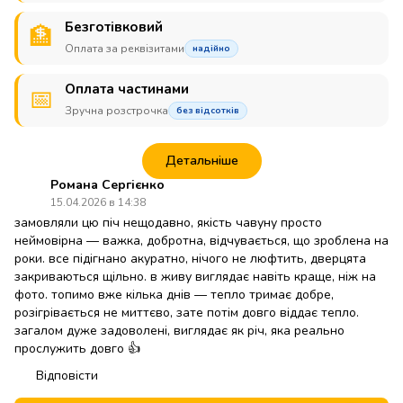
Безготівковий
🏦
Оплата за реквізитами
надійно
Оплата частинами
📅
Зручна розстрочка
без відсотків
Детальніше
Романа Сергієнко
15.04.2026 в 14:38
замовляли цю піч нещодавно, якість чавуну просто
неймовірна — важка, добротна, відчувається, що зроблена на
роки. все підігнано акуратно, нічого не люфтить, дверцята
закриваються щільно. в живу виглядає навіть краще, ніж на
фото. топимо вже кілька днів — тепло тримає добре,
розігрівається не миттєво, зате потім довго віддає тепло.
загалом дуже задоволені, виглядає як річ, яка реально
прослужить довго 👍
Відповісти