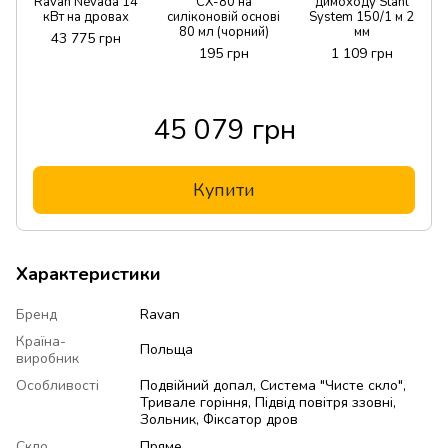
Ravan Nevada 14
CX-80 на
димоходу Stahl
кВт на дровах
силіконовій основі
System 150/1 м 2
80 мл (чорний)
мм
43 775 грн
195 грн
1 109 грн
45 079 грн
Купити
Характеристики
Бренд
Ravan
Країна-
Польща
виробник
Особливості
Подвійний допал, Система "Чисте скло",
Тривале горіння, Підвід повітря ззовні,
Зольник, Фіксатор дров
Скло
Пряме