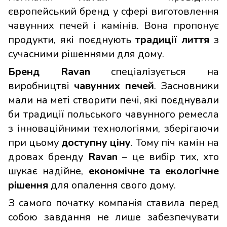
європейський бренд у сфері виготовлення
чавунних печей і камінів. Вона пропонує
продукти, які поєднують
традиції лиття
з
сучасними рішеннями для дому.
Бренд Ravan
спеціалізується на
виробництві
чавунних печей
. Засновники
мали на меті створити печі, які поєднували
би традиції польського чавунного ремесла
з інноваційними технологіями, зберігаючи
при цьому
доступну ціну
. Тому піч камін на
дровах бренду
Ravan
– це вибір тих, хто
шукає надійне,
економічне та екологічне
рішення
для опалення свого дому.
З самого початку компанія ставила перед
собою завдання не лише забезпечувати