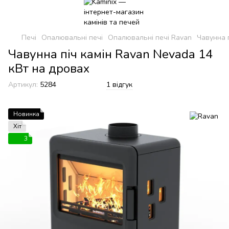
Печі
Опалювальні печі
Опалювальні печі Ravan
Чавунна 
Чавунна піч камін Ravan Nevada 14
кВт на дровах
Артикул:
5284
1 відгук
Новинка
Хіт
3