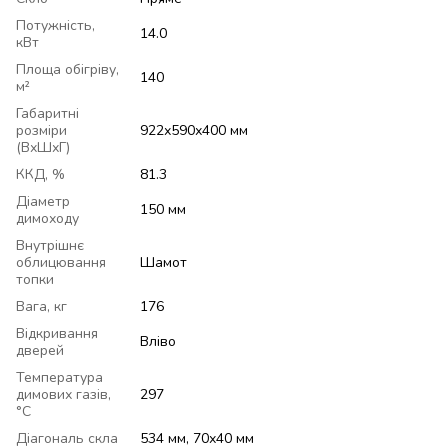
Потужність,
14.0
кВт
Площа обігріву,
140
м²
Габаритні
розміри
922х590х400 мм
(ВхШхГ)
ККД, %
81.3
Діаметр
150 мм
димоходу
Внутрішнє
облицювання
Шамот
топки
Вага, кг
176
Відкривання
Вліво
дверей
Температура
димових газів,
297
°C
Діагональ скла
534 мм, 70х40 мм