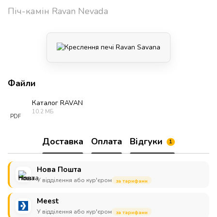
Піч-камін Ravan Nevada
Файли
Каталог RAVAN
10.2 МБ
PDF
Доставка
Оплата
Відгуки
1
Нова Пошта
У відділення або кур'єром
за тарифами
Meest
У відділення або кур'єром
за тарифами