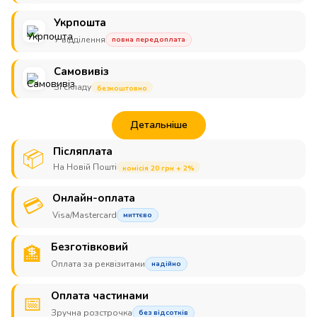
Укрпошта
У відділення
повна передоплата
Самовивіз
Зі складу
безкоштовно
Детальніше
Післяплата
📦
На Новій Пошті
комісія 20 грн + 2%
Онлайн-оплата
💳
Visa/Mastercard
миттєво
Безготівковий
🏦
Оплата за реквізитами
надійно
Оплата частинами
📅
Зручна розстрочка
без відсотків