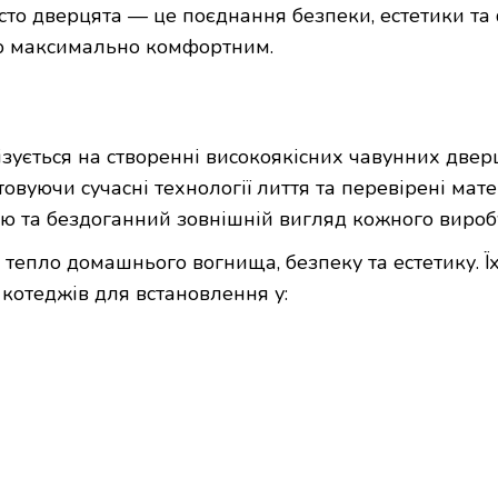
сто дверцята — це поєднання безпеки, естетики та
ю максимально комфортним.
ується на створенні високоякісних чавунних дверц
товуючи сучасні технології лиття та перевірені мате
рію та бездоганний зовнішній вигляд кожного вироб
є тепло домашнього вогнища, безпеку та естетику. 
 котеджів для встановлення у: