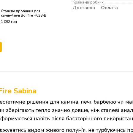
Країна-виробник
Доставка
Оплата
Сталева дровниця для
Чавунні дверцята I
каміну/печі Bonfire H038-B
Sabina 550x410 мм
каміна/барбекю з
1 092 грн
вогнетривким скл
9 675 грн
10 
ire Sabina
естетичне рішення для каміна, печі, барбекю чи ма
ни зберігають тепло значно довше, ніж сталеві анал
формуються навіть після багаторічного використан
жуватись видом живого полум’я, не турбуючись пр