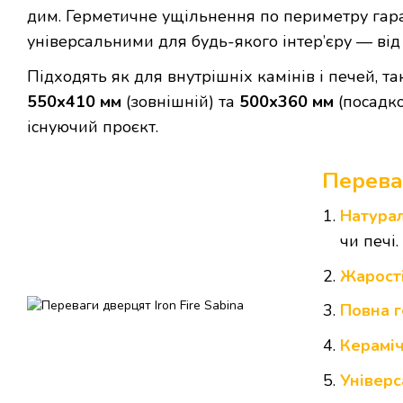
дим. Герметичне ущільнення по периметру гара
універсальними для будь-якого інтер’єру — від
Підходять як для внутрішніх камінів і печей, т
550x410 мм
(зовнішній) та
500х360 мм
(посадко
існуючий проєкт.
Переваг
Натура
чи печі.
Жарост
Повна г
Керамі
Універс