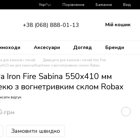
Порівняння
Укр
Рус
Бажання
Вхід
+38 (068) 888-01-13
Мій кошик
имоходи
Аксесуари
Догляд
Бренди
а для камінів і печей
Дверцята для камінів і печей Iron Fire
50x410 мм для каміна/барбекю з вогнетривким склом Robax
а Iron Fire Sabina 550x410 мм
екю з вогнетривким склом Robax
исати відгук
0 грн
Замовити швидко