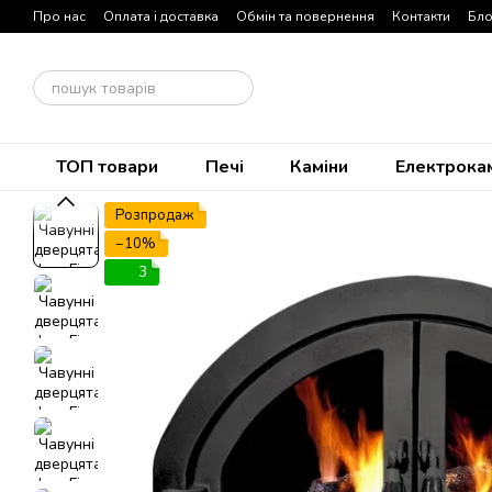
Перейти до основного контенту
Про нас
Оплата і доставка
Обмін та повернення
Контакти
Бло
Договір публічної оферти
ТОП товари
Печі
Каміни
Електрока
Розпродаж
−10%
3