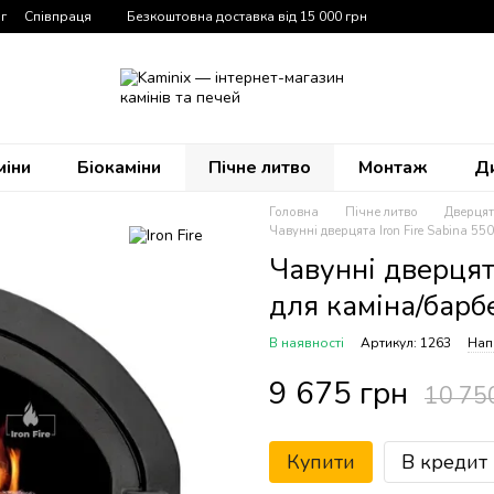
г
Співпраця
Безкоштовна доставка від 15 000 грн
міни
Біокаміни
Пічне литво
Монтаж
Д
Головна
Пічне литво
Дверцят
Чавунні дверцята Iron Fire Sabina 5
Чавунні дверцят
для каміна/барб
В наявності
Артикул: 1263
Нап
9 675 грн
10 75
Купити
В кредит