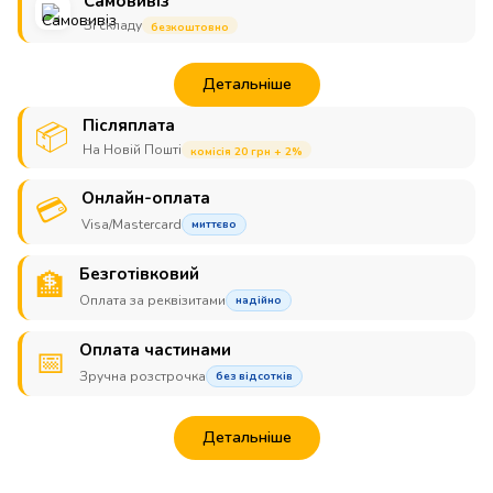
Самовивіз
Зі складу
безкоштовно
Детальніше
Післяплата
📦
На Новій Пошті
комісія 20 грн + 2%
Онлайн-оплата
💳
Visa/Mastercard
миттєво
Безготівковий
🏦
Оплата за реквізитами
надійно
Оплата частинами
📅
Зручна розстрочка
без відсотків
Детальніше