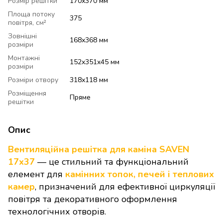
Розмір решітки
170х370 мм
Площа потоку
375
повітря, см²
Зовнішні
168х368 мм
розміри
Монтажні
152x351x45 мм
розміри
Розміри отвору
318х118 мм
Розміщення
Пряме
решітки
Опис
Вентиляційна решітка для каміна SAVEN
17х37
— це стильний та функціональний
елемент для
камінних топок, печей і теплових
камер
, призначений для ефективної циркуляції
повітря та декоративного оформлення
технологічних отворів.