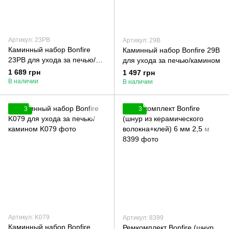
Артикул: 23РB
Артикул: 29B
Каминный набор Bonfire
Каминный набор Bonfire 29B
23РB для ухода за печью/
для ухода за печью/камином
камином
1 689 грн
1 497 грн
В наличии
В наличии
3
3
Артикул: K079
Артикул: 8399
Каминный набор Bonfire
Ремкомплект Bonfire (шнур