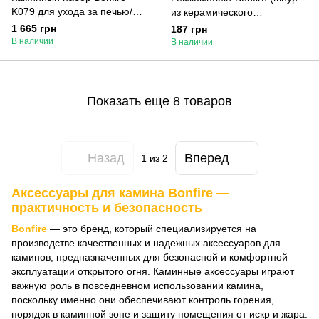
K079 для ухода за печью/
из керамического
камином
волокна+клей) 6 мм 2,5 м
1 665 грн
187 грн
В наличии
В наличии
Показать еще 8 товаров
Назад
Вперед
1
из 2
Аксессуары для камина Bonfire —
практичность и безопасность
Bonfire
— это бренд, который специализируется на
производстве качественных и надежных аксессуаров для
каминов, предназначенных для безопасной и комфортной
эксплуатации открытого огня. Каминные аксессуары играют
важную роль в повседневном использовании камина,
поскольку именно они обеспечивают контроль горения,
порядок в каминной зоне и защиту помещения от искр и жара.