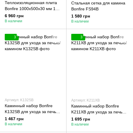
Теплоизоляционная плита
Стальная сетка для камина
Bonfire 1000х500х30 мм 10
Bonfire FS94B
шт.
6 960 грн
1 580 грн
В наличии
В наличии
3
3
Артикул: K132SB
Артикул: K211XB
Каминный набор Bonfire
Каминный набор Bonfire
K132SB для ухода за печью/
K211XB для ухода за печью/
камином
камином
1 467 грн
1 695 грн
В наличии
В наличии