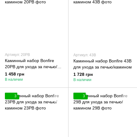
Артикул: 20РB
Артикул: 43B
Каминный набор Bonfire
Каминный набор Bonfire 43B
20РB для ухода за печью/
для ухода за печью/камином
камином
1 458 грн
1 728 грн
В наличии
В наличии
3
3