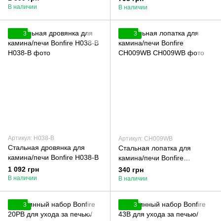
В наличии
В наличии
3
3
Артикул: H038-B
Артикул: СН009WB
Стальная дровянка для
Стальная лопатка для
камина/печи Bonfire H038-B
камина/печи Bonfire
СН009WB
1 092 грн
340 грн
В наличии
В наличии
3
3