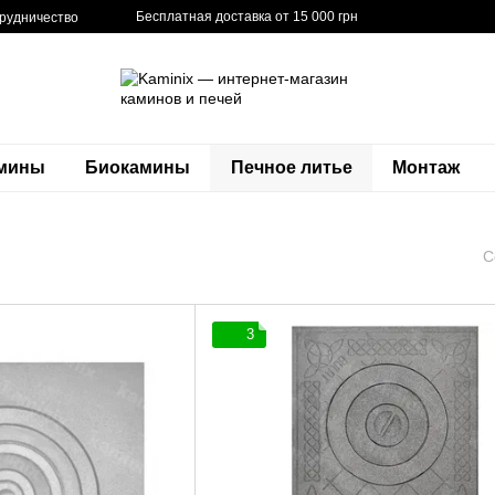
Бесплатная доставка от 15 000 грн
рудничество
амины
Биокамины
Печное литье
Монтаж
С
3