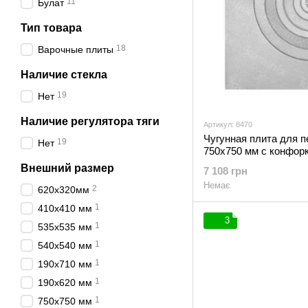
11
Булат
Тип товара
18
Варочные плиты
Наличие стекла
19
Нет
Наличие регулятора тяги
Артикул: 8470
Чугунная плита для 
19
Нет
750х750 мм с конфорк
Внешний размер
7 108 грн
Немає
2
620х320мм
1
410х410 мм
3
1
535х535 мм
1
540х540 мм
1
190х710 мм
1
190х620 мм
1
750х750 мм