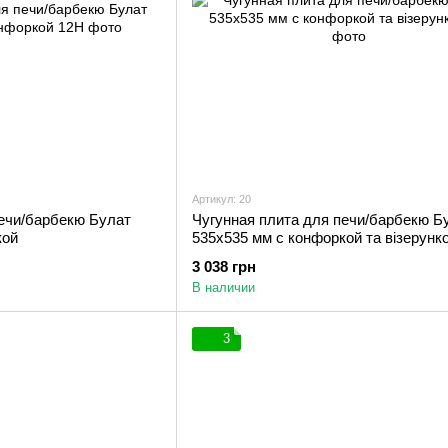
Артикул: 20
печи/барбекю Булат
Чугунная плита для печи/барбекю Б
кой
535х535 мм с конфоркой та візерунк
3 038 грн
В наличии
3