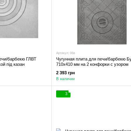
Артикул: 06в
печи/барбекю ГЛВТ
Чугунная плита для печи/барбекю Б
ой під казан
710х410 мм на 2 конфорки с узором
2 393 грн
В наличии
3