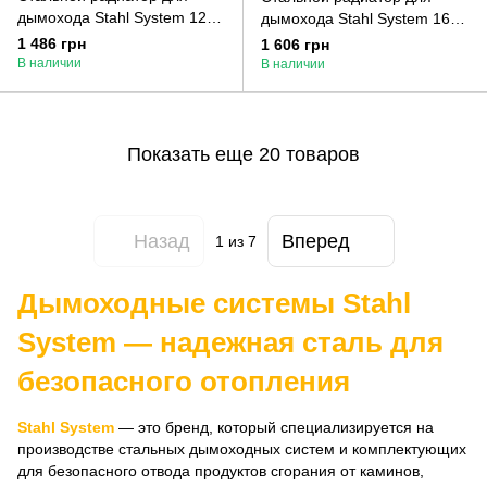
дымохода Stahl System 120
дымохода Stahl System 160
мм
мм
1 486 грн
1 606 грн
В наличии
В наличии
Показать еще 20 товаров
Назад
Вперед
1
из 7
Дымоходные системы Stahl
System — надежная сталь для
безопасного отопления
Stahl System
— это бренд, который специализируется на
производстве стальных дымоходных систем и комплектующих
для безопасного отвода продуктов сгорания от каминов,