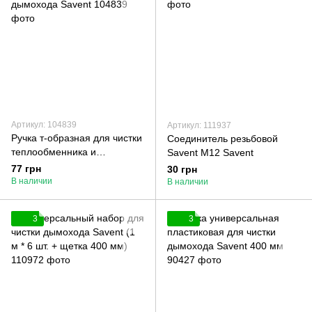
Артикул: 104839
Артикул: 111937
Ручка т-образная для чистки
Соединитель резьбовой
теплообменника и
Savent М12 Savent
дымохода Savent
77 грн
30 грн
В наличии
В наличии
3
3