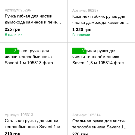
Артикул: 96296
Артикул: 96297
Ручка гибкая для чистки
Комплект гибких ручек для
дымохода каминов и печей
чистки дымохода каминов и
Savent 1,4 м
печей Savent 1,4 м (6 шт.)
225 грн
1 320 грн
В наличии
В наличии
3
3
Артикул: 105313
Артикул: 105314
Стальная ручка для чистки
Стальная ручка для чистки
теплообменника Savent 1 м
теплообменника Savent 1,5
м
210 грн
270 грн