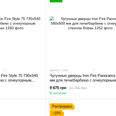
1
1
Артикул: 1252
Fire Style 75 730х540
Чугунные дверцы Iron Fire Panorama
кю с огнеупорным
мм для печи/барбекю с огнеупорным
стеклом Robax
9 675 грн
10 750 грн
В наличии
Распродажа
−10%