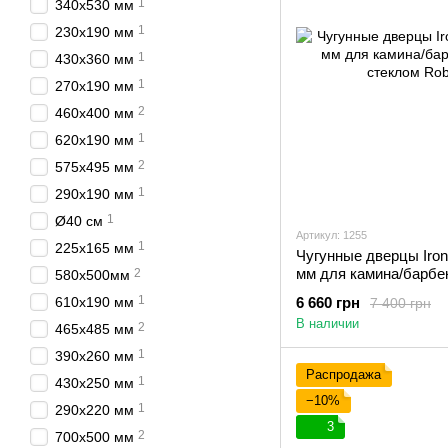
1
340х530 мм
1
230x190 мм
1
430х360 мм
1
270x190 мм
2
460х400 мм
1
620х190 мм
2
575х495 мм
1
290x190 мм
1
Ø40 см
Артикул: 1255
1
225x165 мм
Чугунные дверцы Iron 
мм для камина/барбе
2
580x500мм
стеклом Robax
1
610х190 мм
6 660 грн
7 400 грн
В наличии
2
465х485 мм
1
390x260 мм
Распродажа
1
430х250 мм
−10%
1
290x220 мм
3
2
700х500 мм