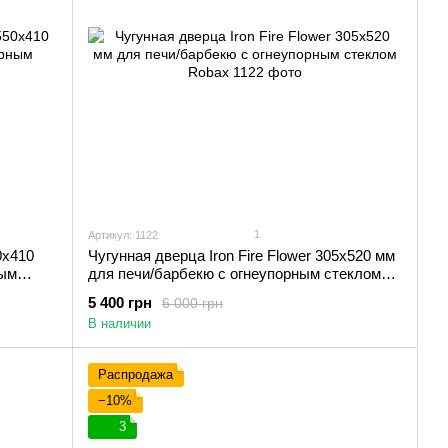
1
Артикул: 1122
0x410
Чугунная дверца Iron Fire Flower 305х520 мм
ным
для печи/барбекю с огнеупорным стеклом
Robax
5 400 грн
6 000 грн
В наличии
Распродажа
−10%
3