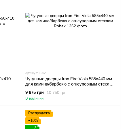
Артикул: 1262
50х410
Чугунные дверцы Iron Fire Viola 585х440 мм
для камина/барбекю с огнеупорным стеклом
Robax
9 675 грн
10 750 грн
В наличии
Распродажа
−10%
3