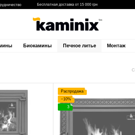
Бесплатная доставка от 15 000 грн
рудничество
амины
Биокамины
Печное литье
Монтаж
С
Распродажа
−10%
3