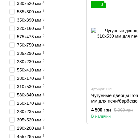
3
330х520 мм
3
1
585х300 мм
3
350х390 мм
1
220х160 мм
2
575х475 мм
2
750х750 мм
1
335х290 мм
2
280х230 мм
3
550х410 мм
1
280х170 мм
2
310х530 мм
Артикул: 1121
1
580х340 мм
Чугунные дверцы Iron
мм для печи/барбекю
2
250х170 мм
4 500 грн
5 000 грн
2
280х235 мм
В наличии
3
305х520 мм
1
290х200 мм
1
455х285 мм