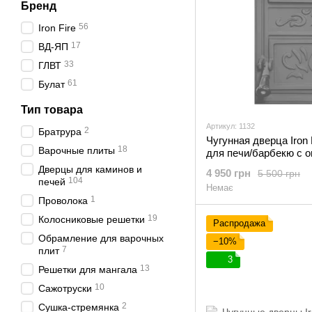
Бренд
56
Iron Fire
17
ВД-ЯП
33
ГЛВТ
61
Булат
Тип товара
Артикул: 1132
2
Братрура
Чугунная дверца Iron 
18
Варочные плиты
для печи/барбекю с 
Robax
Дверцы для каминов и
4 950 грн
5 500 грн
104
печей
Немає
1
Проволока
19
Колосниковые решетки
Распродажа
Обрамление для варочных
−10%
7
плит
3
13
Решетки для мангала
10
Сажотруски
2
Сушка-стремянка