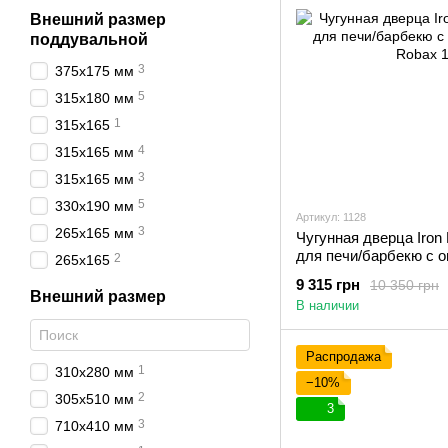
Внешний размер
поддувальной
3
375х175 мм
5
315х180 мм
1
315x165
4
315х165 мм
3
315x165 мм
5
330x190 мм
Артикул: 1128
3
265x165 мм
Чугунная дверца Iron 
для печи/барбекю с 
2
265x165
Robax
9 315 грн
10 350 грн
Внешний размер
В наличии
Распродажа
1
310х280 мм
−10%
2
305х510 мм
3
3
710х410 мм