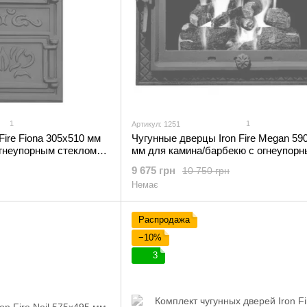
1
1
Артикул: 1251
Fire Fiona 305х510 мм
Чугунные дверцы Iron Fire Megan 59
огнеупорным стеклом
мм для камина/барбекю с огнеупор
стеклом Robax
9 675 грн
10 750 грн
Немає
Распродажа
−10%
3