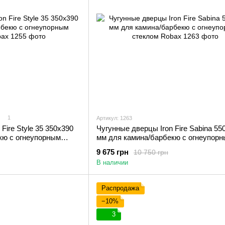
1
Артикул: 1263
Fire Style 35 350х390
Чугунные дверцы Iron Fire Sabina 55
кю с огнеупорным
мм для камина/барбекю с огнеупор
стеклом Robax
9 675 грн
10 750 грн
В наличии
Распродажа
−10%
3