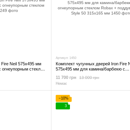
Артикул: 1450
Fire Neil 575x495 мм
Комплект чугунных дверей Iron Fire N
с огнеупорным стеклом
575х495 мм для камина/барбекю с
огнеупорным стеклом Robax +
11 700 грн
13 000 грн
поддувальная Style 50 315х165 мм
Немає
−10%
3