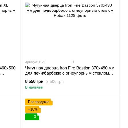
1
Артикул: 1129
 460х500
Чугунная дверца Iron Fire Bastion 370х490 мм
для печи/барбекю с огнеупорным стеклом
Robax
8 550 грн
9 500 грн
В наличии
Распродажа
−10%
3