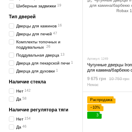
19
Шиберные задвижки
Тип дверей
16
Дверцы для каминов
47
Дверцы для печей
Комплекты топочных и
26
поддувальных
13
Поддувальная дверца
Артикул: 1249
1
Дверца для пекарской печи
Чугунные дверцы Iron 
для камина/барбекю 
1
Дверца для духовки
Robax
9 675 грн
10 750 грн
Наличие стекла
Немає
142
Нет
58
Да
Распродажа
−10%
Наличие регулятора тяги
3
154
Нет
46
Да