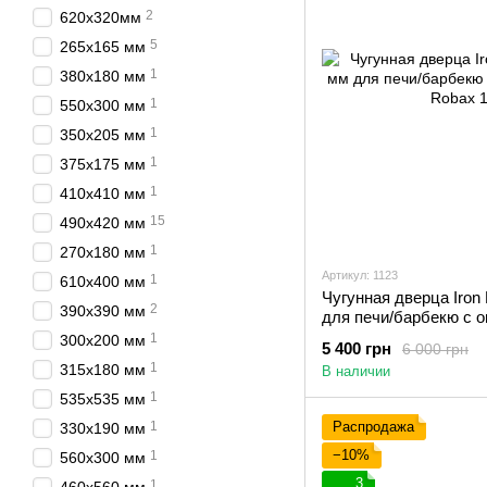
2
620х320мм
5
265х165 мм
1
380x180 мм
1
550х300 мм
1
350x205 мм
1
375х175 мм
1
410х410 мм
15
490х420 мм
1
270x180 мм
Артикул: 1123
1
610х400 мм
Чугунная дверца Iron 
2
390х390 мм
для печи/барбекю с 
Robax
1
300х200 мм
5 400 грн
6 000 грн
1
315х180 мм
В наличии
1
535х535 мм
1
Распродажа
330х190 мм
−10%
1
560х300 мм
3
1