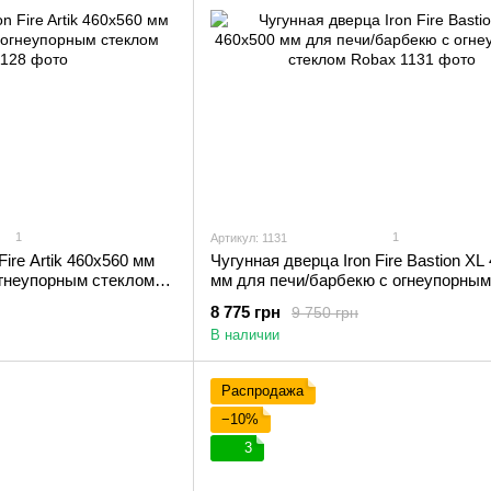
1
1
Артикул: 1131
Fire Artik 460х560 мм
Чугунная дверца Iron Fire Bastion XL
огнеупорным стеклом
мм для печи/барбекю с огнеупорным
стеклом Robax
8 775 грн
9 750 грн
В наличии
Распродажа
−10%
3