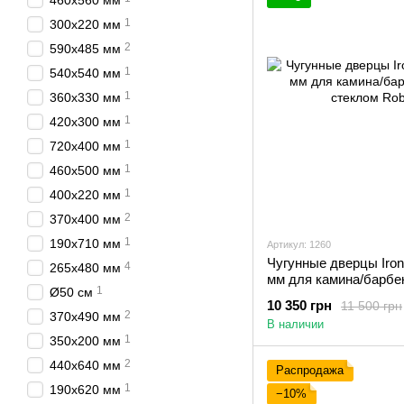
460х560 мм
1
300х220 мм
2
590х485 мм
1
540х540 мм
1
360х330 мм
1
420х300 мм
1
720х400 мм
1
460х500 мм
1
400х220 мм
2
370х400 мм
1
190х710 мм
Артикул: 1260
Чугунные дверцы Iron 
4
265x480 мм
мм для камина/барбе
1
Ø50 см
стеклом Robax
10 350 грн
11 500 грн
2
370х490 мм
В наличии
1
350х200 мм
2
440х640 мм
Распродажа
1
190х620 мм
−10%