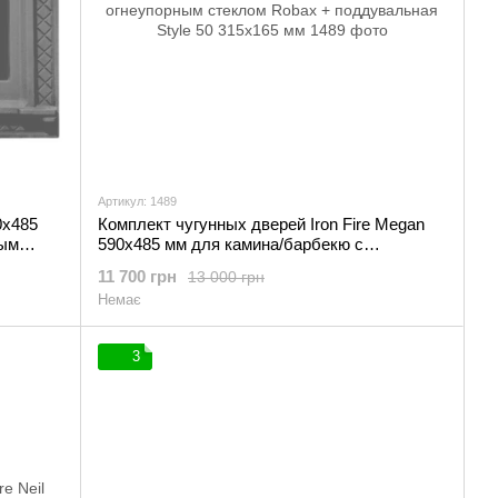
Артикул: 1489
0х485
Комплект чугунных дверей Iron Fire Megan
ным
590х485 мм для камина/барбекю с
огнеупорным стеклом Robax +
11 700 грн
13 000 грн
поддувальная Style 50 315х165 мм
Немає
3