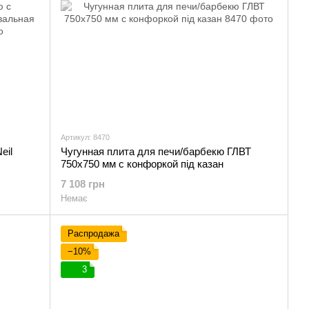
Артикул: 8470
eil
Чугунная плита для печи/барбекю ГЛВТ
750х750 мм с конфоркой під казан
7 108 грн
Немає
Распродажа
−10%
3