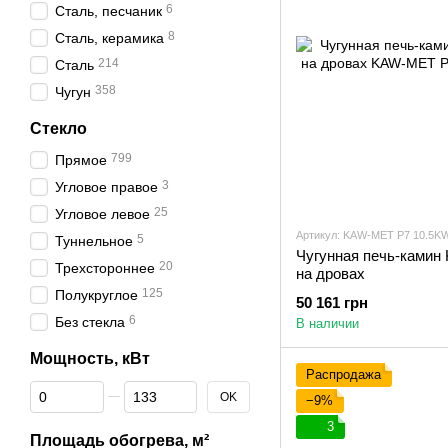
6
Сталь, песчаник
8
Сталь, керамика
214
Сталь
358
Чугун
Стекло
799
Прямое
3
Угловое правое
25
Угловое левое
Артикул: KAW-MET P7 10.5K
5
Туннельное
Чугунная печь-камин
20
Трехстороннее
на дровах
125
Полукруглое
50 161 грн
6
Без стекла
В наличии
Мощность, кВт
Распродажа
От Мощность, кВт
До Мощность, кВт
OK
−9%
3
Площадь обогрева, м²