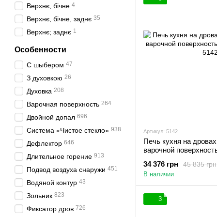
4
Верхнє, бічне
35
Верхнє, бічне, заднє
1
Верхнє; заднє
Особенности
47
С шыбером
26
З духовкою
208
Духовка
264
Варочная поверхность
696
Двойной допал
938
Система «Чистое стекло»
Артикул: 5142
Печь кухня на дровах
646
Дефлектор
варочной поверхност
913
Длительное горение
(бежевая)
34 376 грн
45 835 грн
451
Подвод воздуха снаружи
В наличии
43
Водяной контур
823
Зольник
3
726
Фиксатор дров