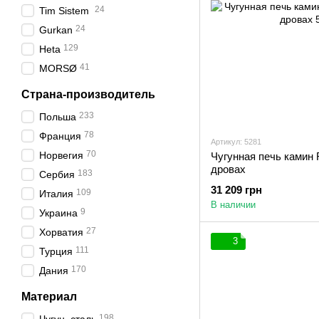
24
Tim Sistem
24
Gurkan
129
Heta
41
MORSØ
Страна-производитель
233
Польша
78
Франция
Артикул: 5281
70
Норвегия
Чугунная печь камин 
дровах
183
Сербия
31 209 грн
109
Италия
В наличии
9
Украина
27
Хорватия
3
111
Турция
170
Дания
Материал
198