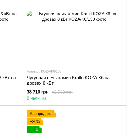
Артикул: KOZA/K6/130
 кВт на
Чугунная печь-камин Kratki KOZA К6 на
дровах 8 кВт
38 710 грн
42 539 грн
В наличии
Распродажа
−20%
3