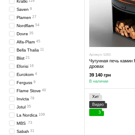
116
Kratki
9
Saven
27
Plamen
54
Nordflam
35
Dovre
45
Alfa-Plam
11
Bella Thalia
Артикул: 5283
21
Blist
Чугунная печь камин 
16
дровах
Eforisi
4
Eurokom
39 140 грн
В наличии
9
Ferguss
40
Flame Stove
Хит
78
Invicta
Видео
35
Jotul
3
109
La Nordica
73
MBS
31
Sabah