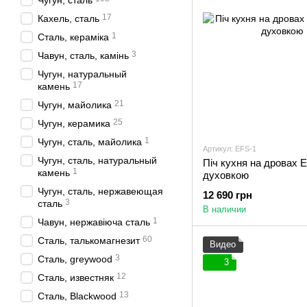
Чугун, сталь
17
Кахель, сталь
1
Сталь, кераміка
3
Чавун, сталь, камінь
Чугун, натуральный
17
камень
21
Чугун, майолика
25
Чугун, керамика
1
Чугун, сталь, майолика
Артикул: EFS-1
Чугун, сталь, натуральный
Піч кухня на дровах E
1
камень
духовкою
Чугун, сталь, нержавеющая
12 690 грн
3
сталь
В наличии
1
Чавун, нержавіюча сталь
60
Сталь, талькомагнезит
Видео
3
Сталь, greywood
3
12
Сталь, известняк
13
Сталь, Blackwood