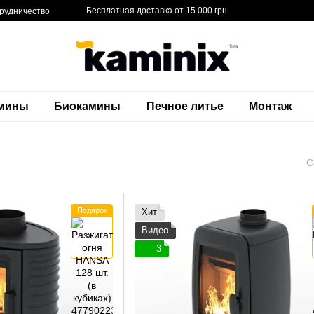
Бесплатная доставка от 15 000 грн
рудничество
амины
Биокамины
Печное литье
Монтаж
С
Подарок
Хит
Видео
3