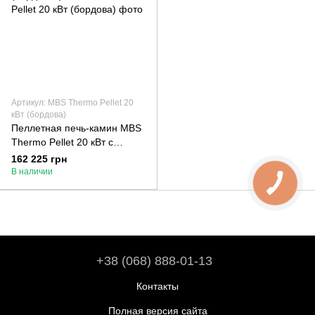
Артикул: MBS Thermo Pellet 20
кВт (бордова)
Пеллетная печь-камин MBS
Thermo Pellet 20 кВт с
водяным контуром
162 225 грн
(бордовая)
В наличии
+38 (068) 888-01-13
Контакты
Полная версия сайта