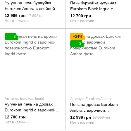
Чугунная печь буржуйка
Печь буржуйка чугунная
Eurokom Ambra с двойной
Eurokom Black Ingrid с
стенкой 9 кВт
двойной стенкой 9 кВт
12 996 грн
12 700 грн
17 892 грн
Нет в наличии
Нет в наличии
3
−24%
3
Артикул: Eurokom Ingrid
Артикул: Eurokom Ambra
Чугунная печь на дровах
Печь на дровах Eurokom
Eurokom Ingrid с варочной
Ambra с варочной
поверхностью
поверхностью
12 700 грн
12 996 грн
17 000 грн
Нет в наличии
Нет в наличии