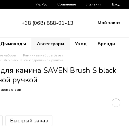
Сравнение
Укр
Рус
Желания
Вход
+38 (068) 888-01-13
Мой заказ
Дымоходы
Аксессуары
Уход
Бренди
ые наборы
Каминные наборы Saven
ush S black 30 см с деревянной ручкой
для камина SAVEN Brush S black
ной ручкой
тавить отзыв
Быстрый заказ