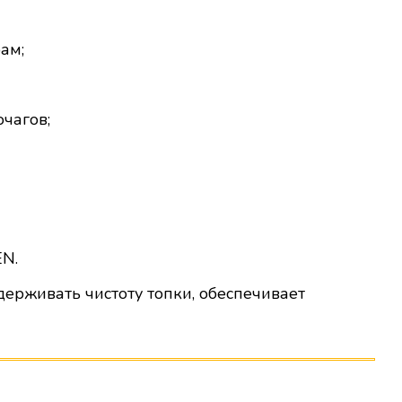
ам;
очагов;
EN.
держивать чистоту топки, обеспечивает