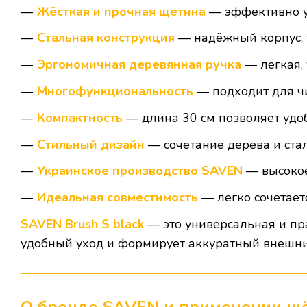
Жёсткая и прочная щетина
— эффективно уд
Стальная конструкция
— надёжный корпус, 
Эргономичная деревянная ручка
— лёгкая, 
Многофункциональность
— подходит для чи
Компактность
— длина 30 см позволяет удо
Стильный дизайн
— сочетание дерева и ста
Украинское производство SAVEN
— высокое 
Идеальная совместимость
— легко сочетает
SAVEN Brush S black
— это универсальная и п
удобный уход и формирует аккуратный внешни
О бренде SAVEN и применении щ