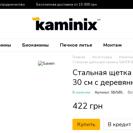
отрудничество
Бесплатная доставка от 15 000 грн
мины
Биокамины
Печное литье
Монтаж
Главная
Аксессуары
Каминн
Стальная щетка для камина SAVEN Br
Стальная щетка 
30 см с деревян
В наличии
Артикул: SB/S/BL
Ос
422 грн
Купить
В кредит